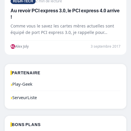
HIGH-TECH
2 min de lecture
Au revoir PCI express 3.0, le PCI express 4.0 arrive
!
Comme vous le savez les cartes mères actuelles sont
équipé de port PCI express 3.0, je rappelle pour…
AL
Alex Joly
3 septembre 2017
PARTENAIRE
›
Play-Geek
›
ServeurListe
BONS PLANS