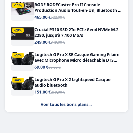
RØDE RØDECaster Pro II Console
-11%
Production Audio Tout-en-Un, Bluetooth et
Double USB-C
465,00 €
522,00 €
Crucial P310 SSD 2To PCIe Gen4 NVMe M.2
-29%
2280, jusqu’à 7.100 Mo/s
249,00 €
349,00 €
Logitech G Pro X SE Casque Gaming Filaire
-22%
avec Microphone Micro détachable DTS
Headphone X 7.1
69,00 €
89,00 €
Logitech G Pro X 2 Lightspeed Casque
-44%
audio bluetooth
151,00 €
269,00 €
Voir tous les bons plans
→