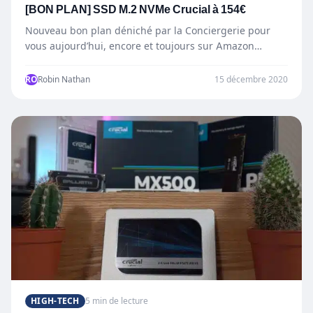
[BON PLAN] SSD M.2 NVMe Crucial à 154€
Nouveau bon plan déniché par la Conciergerie pour
vous aujourd’hui, encore et toujours sur Amazon
allemand. Hier nous…
RO
Robin Nathan
15 décembre 2020
HIGH-TECH
5 min de lecture