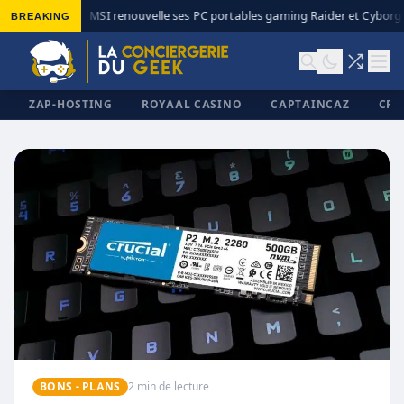
BREAKING
MSI renouvelle ses PC portables gaming Raider et Cyborg a
◆
ZAP-HOSTING
ROYAAL CASINO
CAPTAINCAZ
CRI
✕
BONS - PLANS
2 min de lecture