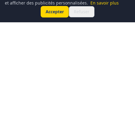
et afficher des publicités personnalisées.
En savoir plus
Accepter
Refuser
Conciergerie du Geek est un média dédié à l’actualité
technologique, au gaming, à la culture geek et au
numérique. Chaque jour, nous partageons les dernières
nouveautés, tendances et innovations à travers un contenu
clair, accessible et passionné.
Notre ambition : informer, divertir et rassembler une