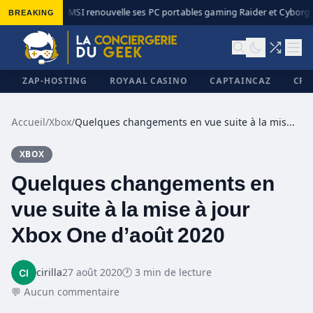
BREAKING
MSI renouvelle ses PC portables gaming Raider et Cyborg a
◆
ZAP-HOSTING
ROYAAL CASINO
CAPTAINCAZ
CRI
Accueil
/
Xbox
/
Quelques changements en vue suite à la mise à jour Xbox One d’août 2020
XBOX
✕
Quelques changements en
vue suite à la mise à jour
Xbox One d’août 2020
cirilla
27 août 2020
🕐 3 min de lecture
💬 Aucun commentaire