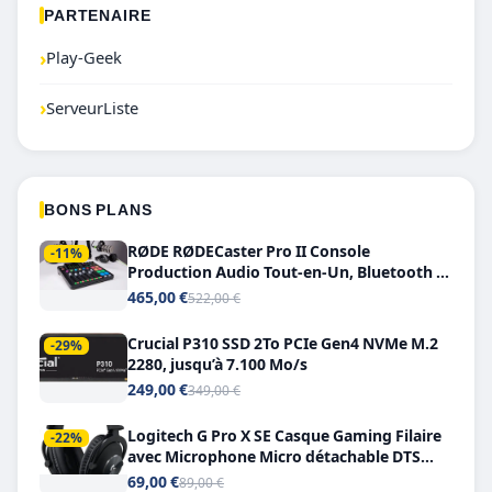
PARTENAIRE
›
Play-Geek
›
ServeurListe
BONS PLANS
RØDE RØDECaster Pro II Console
-11%
Production Audio Tout-en-Un, Bluetooth et
Double USB-C
465,00 €
522,00 €
Crucial P310 SSD 2To PCIe Gen4 NVMe M.2
-29%
2280, jusqu’à 7.100 Mo/s
249,00 €
349,00 €
Logitech G Pro X SE Casque Gaming Filaire
-22%
avec Microphone Micro détachable DTS
Headphone X 7.1
69,00 €
89,00 €