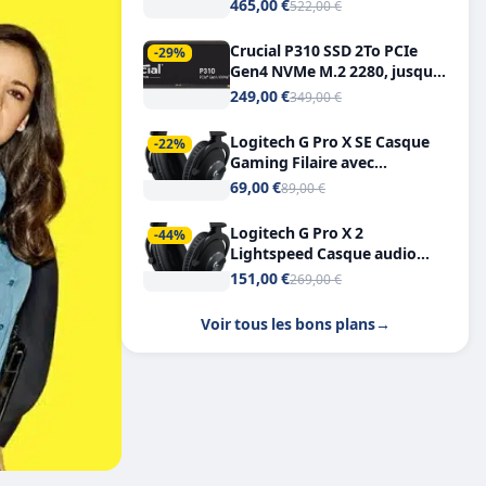
Tout-en-Un, Bluetooth et
465,00 €
522,00 €
Double USB-C
Crucial P310 SSD 2To PCIe
-29%
Gen4 NVMe M.2 2280, jusqu’à
7.100 Mo/s
249,00 €
349,00 €
Logitech G Pro X SE Casque
-22%
Gaming Filaire avec
Microphone Micro
69,00 €
89,00 €
détachable DTS Headphone X
7.1
Logitech G Pro X 2
-44%
Lightspeed Casque audio
bluetooth
151,00 €
269,00 €
Voir tous les bons plans
→