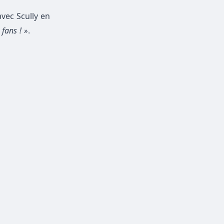
vec Scully en
 fans ! »
.