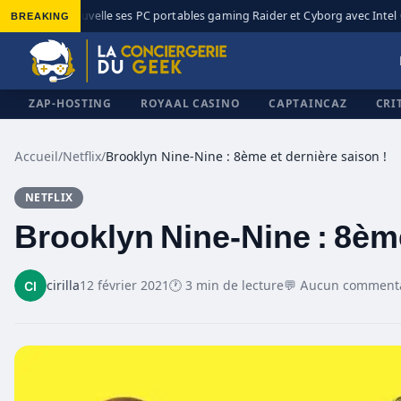
BREAKING
MSI renouvelle ses PC portables gaming Raider et Cyborg avec Intel C
◆
ZAP-HOSTING
ROYAAL CASINO
CAPTAINCAZ
CRI
Accueil
/
Netflix
/
Brooklyn Nine-Nine : 8ème et dernière saison !
NETFLIX
✕
Brooklyn Nine-Nine : 8ème
cirilla
12 février 2021
🕐 3 min de lecture
💬 Aucun comment