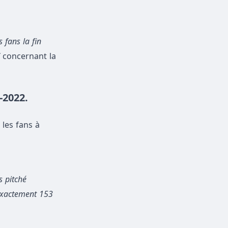
 fans la fin
C
concernant la
-2022.
 les fans à
 pitché
r exactement 153