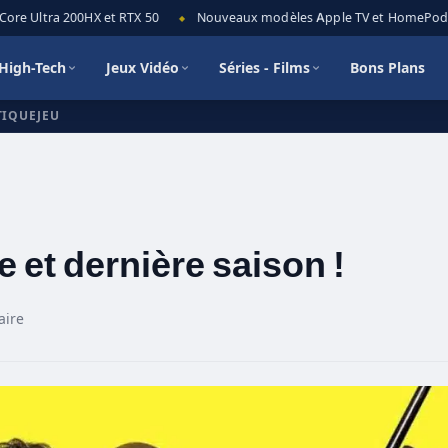
ore Ultra 200HX et RTX 50
Nouveaux modèles Apple TV et HomePod mini
◆
High-Tech
Jeux Vidéo
Séries - Films
Bons Plans
TIQUEJEU
 et dernière saison !
aire