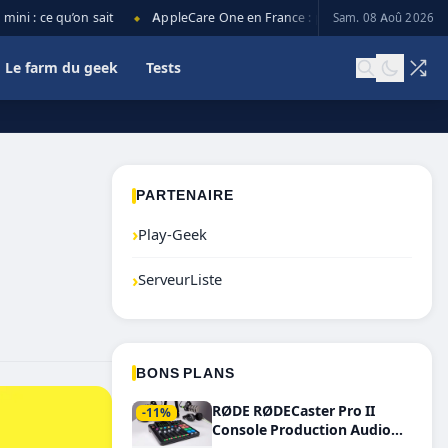
 : ce qu’on sait
AppleCare One en France : prix, couverture et limit
Sam. 08 Aoû 2026
◆
Le farm du geek
Tests
PARTENAIRE
›
Play-Geek
›
ServeurListe
BONS PLANS
RØDE RØDECaster Pro II
-11%
Console Production Audio