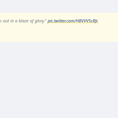
go out in a blaze of glory."
pic.twitter.com/HBVVV5cRJc