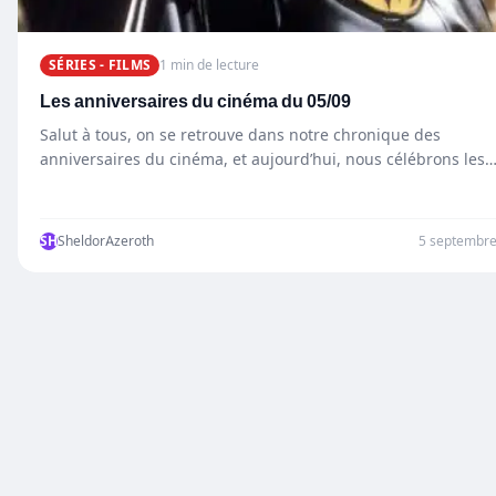
SÉRIES - FILMS
1 min de lecture
Les anniversaires du cinéma du 05/09
Salut à tous, on se retrouve dans notre chronique des
anniversaires du cinéma, et aujourd’hui, nous célébrons les
SH
SheldorAzeroth
5 septembr