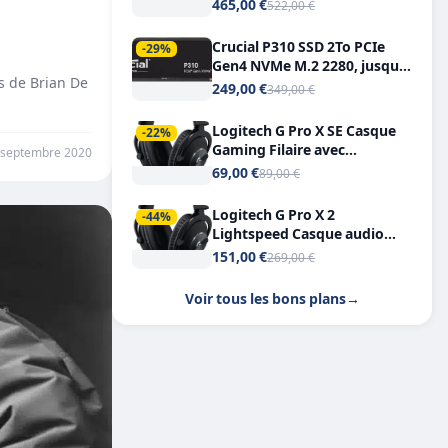
Tout-en-Un, Bluetooth et
465,00 €
522,00 €
Double USB-C
Crucial P310 SSD 2To PCIe
-29%
Gen4 NVMe M.2 2280, jusqu’à
es de Brian De
7.100 Mo/s
249,00 €
349,00 €
Logitech G Pro X SE Casque
-22%
Gaming Filaire avec
 septembre 2020
Microphone Micro
69,00 €
89,00 €
détachable DTS Headphone X
7.1
Logitech G Pro X 2
-44%
Lightspeed Casque audio
bluetooth
151,00 €
269,00 €
Voir tous les bons plans
→