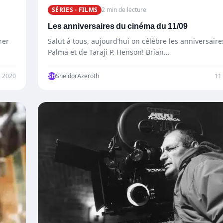
SÉRIES - FILMS
2 min de lecture
Les anniversaires du cinéma du 11/09
rer
Salut à tous, aujourd’hui on célèbre les anniversair
Palma et de Taraji P. Henson! Brian…
 2020
SH
SheldorAzeroth
11