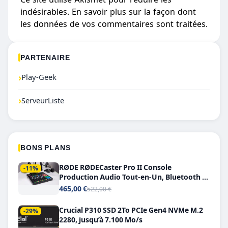
indésirables.
En savoir plus sur la façon dont
les données de vos commentaires sont traitées
.
PARTENAIRE
›
Play-Geek
›
ServeurListe
BONS PLANS
RØDE RØDECaster Pro II Console
-11%
Production Audio Tout-en-Un, Bluetooth et
Double USB-C
465,00 €
522,00 €
Crucial P310 SSD 2To PCIe Gen4 NVMe M.2
-29%
2280, jusqu’à 7.100 Mo/s