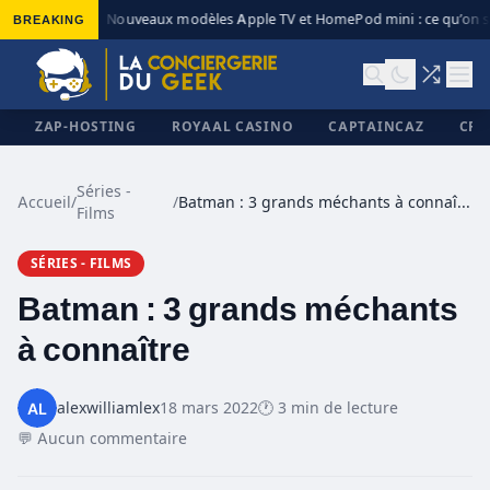
BREAKING
Nouveaux modèles Apple TV et HomePod mini : ce qu’on sa
◆
ZAP-HOSTING
ROYAAL CASINO
CAPTAINCAZ
CRI
Séries -
Accueil
/
/
Batman : 3 grands méchants à connaître
Films
✕
SÉRIES - FILMS
Batman : 3 grands méchants
à connaître
alexwilliamlex
18 mars 2022
🕐 3 min de lecture
💬 Aucun commentaire