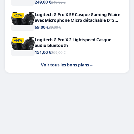
249,00 €
349,00 €
Logitech G Pro X SE Casque Gaming Filaire
-22%
avec Microphone Micro détachable DTS
Headphone X 7.1
69,00 €
89,00 €
Logitech G Pro X 2 Lightspeed Casque
-44%
audio bluetooth
151,00 €
269,00 €
Voir tous les bons plans
→