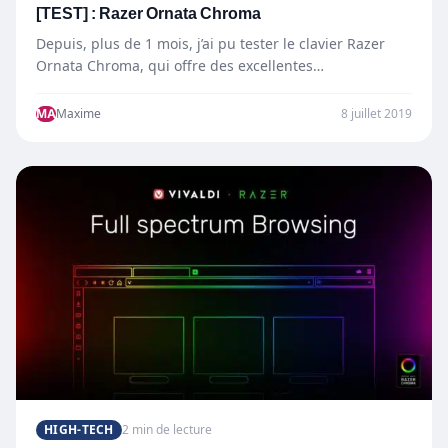
[TEST] : Razer Ornata Chroma
Depuis, plus de 1 mois, j’ai pu tester le clavier Razer
Ornata Chroma, qui offre des excellentes
caractéristiques,…
MA
Maxime
8 juillet 2019
HIGH-TECH
2 min de lecture