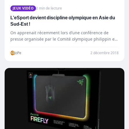
JEUX VIDÉO
2 min de lecture
L’eSport devient discipline olympique en Asie du
Sud-Est !
On apprenait récemment lors d’une conférence de
presse organisée par le Comité olympique philippin et
l’entreprise Razer que…
JO
JoPe
2 décembre 2018