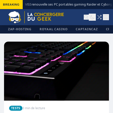
BREAKING
MSI renouvelle ses PC portables gaming Raider et Cyborg a
◆
ZAP-HOSTING
ROYAAL CASINO
CAPTAINCAZ
CRI
✕
TESTS
3 min de lecture