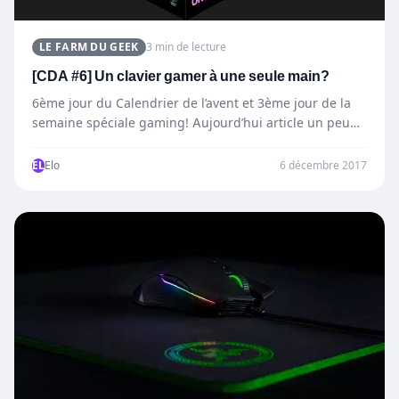
LE FARM DU GEEK
3 min de lecture
[CDA #6] Un clavier gamer à une seule main?
6ème jour du Calendrier de l’avent et 3ème jour de la
semaine spéciale gaming! Aujourd’hui article un peu…
EL
Elo
6 décembre 2017