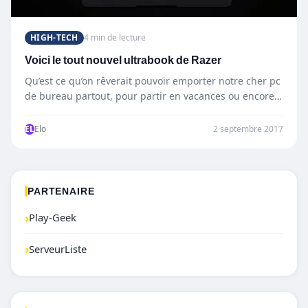
HIGH-TECH
4 min de lecture
Voici le tout nouvel ultrabook de Razer
Qu’est ce qu’on rêverait pouvoir emporter notre cher pc
de bureau partout, pour partir en vacances ou encore…
EL
Elo
2 septembre 2017
PARTENAIRE
›
Play-Geek
›
ServeurListe