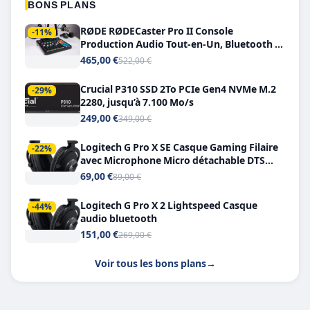
BONS PLANS
RØDE RØDECaster Pro II Console
-11%
Production Audio Tout-en-Un, Bluetooth et
Double USB-C
465,00 €
522,00 €
Crucial P310 SSD 2To PCIe Gen4 NVMe M.2
-29%
2280, jusqu’à 7.100 Mo/s
249,00 €
349,00 €
Logitech G Pro X SE Casque Gaming Filaire
-22%
avec Microphone Micro détachable DTS
Headphone X 7.1
69,00 €
89,00 €
Logitech G Pro X 2 Lightspeed Casque
-44%
audio bluetooth
151,00 €
269,00 €
Voir tous les bons plans
→