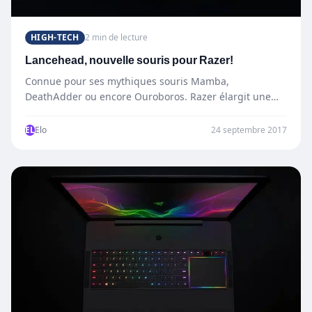
HIGH-TECH
2 min de lecture
Lancehead, nouvelle souris pour Razer!
Connue pour ses mythiques souris Mamba,
DeathAdder ou encore Ouroboros. Razer élargit une
fois de plus sa gamme…
EL
Elo
24 septembre 2017