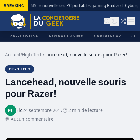
BREAKING
MSI renouvelle ses PC portables gaming Raider et Cyborg a
◆
ZAP-HOSTING
ROYAAL CASINO
CAPTAINCAZ
CRI
Accueil
/
High-Tech
/
Lancehead, nouvelle souris pour Razer!
HIGH-TECH
✕
Lancehead, nouvelle souris
pour Razer!
Elo
24 septembre 2017
🕐 2 min de lecture
💬 Aucun commentaire