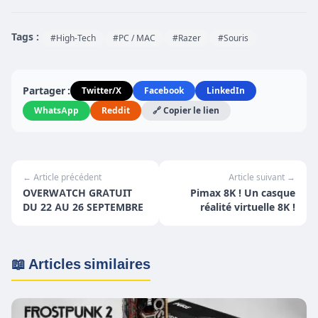
Tags :
#High-Tech
#PC / MAC
#Razer
#Souris
Partager :
Twitter/X
Facebook
LinkedIn
WhatsApp
Reddit
🔗 Copier le lien
← Article précédent
Article suivant →
OVERWATCH GRATUIT
Pimax 8K ! Un casque
DU 22 AU 26 SEPTEMBRE
réalité virtuelle 8K !
📖 Articles similaires