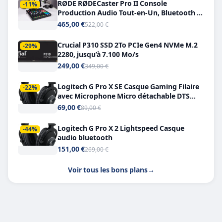
RØDE RØDECaster Pro II Console
-11%
Production Audio Tout-en-Un, Bluetooth et
Double USB-C
465,00 €
522,00 €
Crucial P310 SSD 2To PCIe Gen4 NVMe M.2
-29%
2280, jusqu’à 7.100 Mo/s
249,00 €
349,00 €
Logitech G Pro X SE Casque Gaming Filaire
-22%
avec Microphone Micro détachable DTS
Headphone X 7.1
69,00 €
89,00 €
Logitech G Pro X 2 Lightspeed Casque
-44%
audio bluetooth
151,00 €
269,00 €
Voir tous les bons plans
→