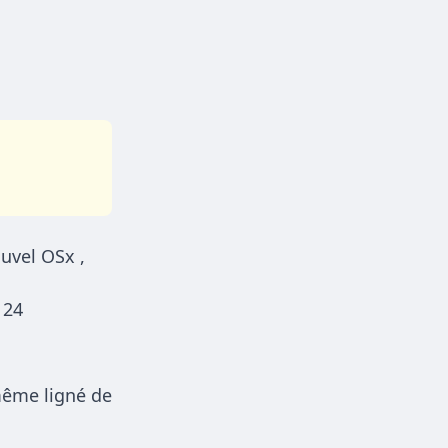
uvel OSx ,
e
24
 même ligné de