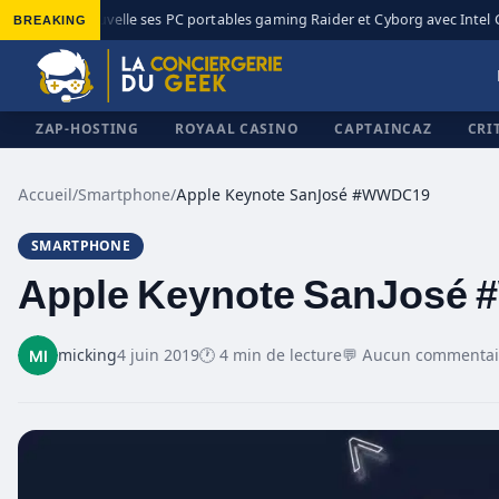
BREAKING
MSI renouvelle ses PC portables gaming Raider et Cyborg avec Intel Co
◆
ZAP-HOSTING
ROYAAL CASINO
CAPTAINCAZ
CRI
Accueil
/
Smartphone
/
Apple Keynote SanJosé #WWDC19
SMARTPHONE
✕
Apple Keynote SanJosé
micking
4 juin 2019
🕐 4 min de lecture
💬 Aucun commentai