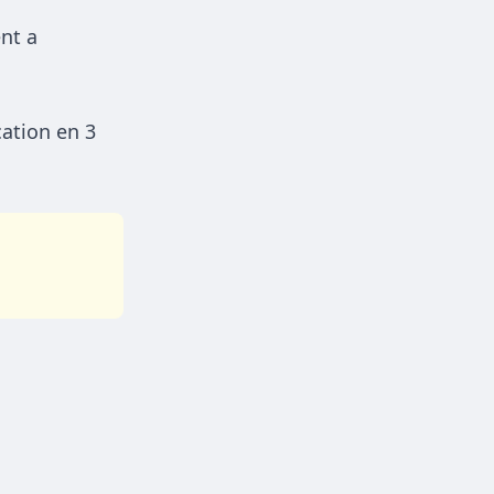
nt a
cation en 3