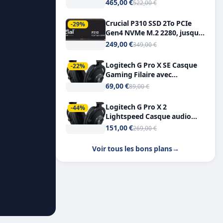
Tout-en-Un, Bluetooth et
465,00 €
522,00 €
Double USB-C
Crucial P310 SSD 2To PCIe
-29%
Gen4 NVMe M.2 2280, jusqu’à
7.100 Mo/s
249,00 €
349,00 €
Logitech G Pro X SE Casque
-22%
Gaming Filaire avec
Microphone Micro
69,00 €
89,00 €
détachable DTS Headphone X
7.1
Logitech G Pro X 2
-44%
Lightspeed Casque audio
bluetooth
151,00 €
269,00 €
Voir tous les bons plans
→