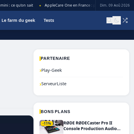
 : ce qu’on sait
AppleCare One en France : prix, couverture et limite
Dim. 09 Aoû 2026
◆
Le farm du geek
Tests
PARTENAIRE
›
Play-Geek
›
ServeurListe
BONS PLANS
RØDE RØDECaster Pro II
-11%
Console Production Audio