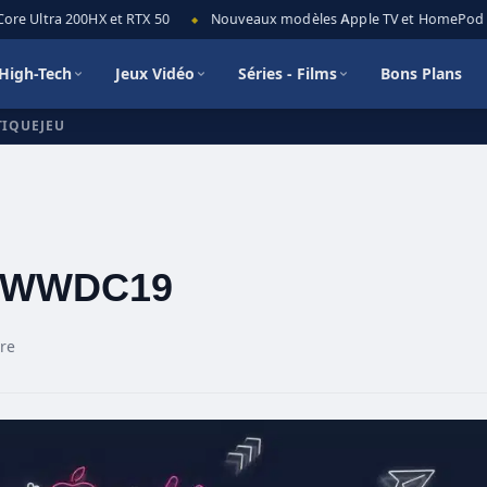
re Ultra 200HX et RTX 50
Nouveaux modèles Apple TV et HomePod mini
◆
High-Tech
Jeux Vidéo
Séries - Films
Bons Plans
TIQUEJEU
 #WWDC19
re