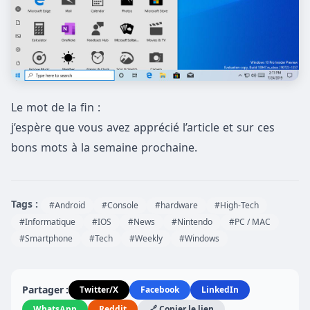
Le mot de la fin :
j’espère que vous avez apprécié l’article et sur ces
bons mots à la semaine prochaine.
Tags :
#Android
#Console
#hardware
#High-Tech
#Informatique
#IOS
#News
#Nintendo
#PC / MAC
#Smartphone
#Tech
#Weekly
#Windows
Partager :
Twitter/X
Facebook
LinkedIn
WhatsApp
Reddit
🔗 Copier le lien