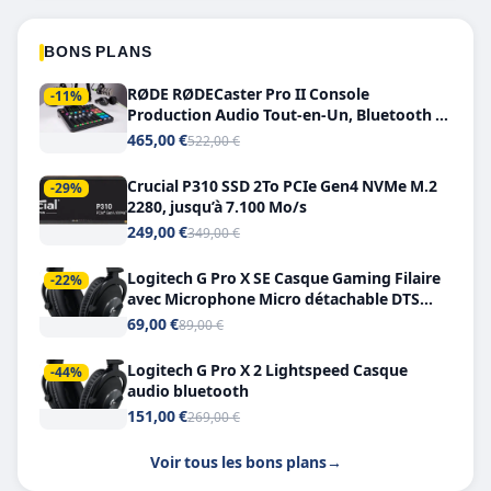
BONS PLANS
RØDE RØDECaster Pro II Console
-11%
Production Audio Tout-en-Un, Bluetooth et
Double USB-C
465,00 €
522,00 €
Crucial P310 SSD 2To PCIe Gen4 NVMe M.2
-29%
2280, jusqu’à 7.100 Mo/s
249,00 €
349,00 €
Logitech G Pro X SE Casque Gaming Filaire
-22%
avec Microphone Micro détachable DTS
Headphone X 7.1
69,00 €
89,00 €
Logitech G Pro X 2 Lightspeed Casque
-44%
audio bluetooth
151,00 €
269,00 €
Voir tous les bons plans
→