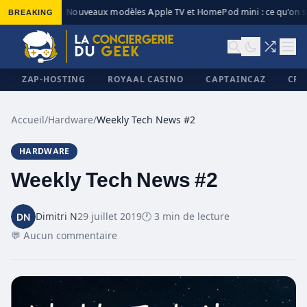
BREAKING
Nouveaux modèles Apple TV et HomePod mini : ce qu’on sa
◆
ZAP-HOSTING
ROYAAL CASINO
CAPTAINCAZ
CRI
Accueil
/
Hardware
/
Weekly Tech News #2
HARDWARE
✕
Weekly Tech News #2
Dimitri N
29 juillet 2019
🕐 3 min de lecture
💬 Aucun commentaire