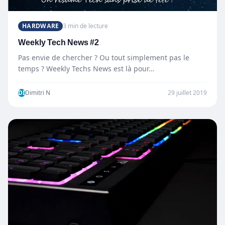
HARDWARE
3 min de lecture
Weekly Tech News #2
Pas envie de chercher ? Ou tout simplement pas le
temps ? Weekly Techs News est là pour…
DI
Dimitri N
29 juillet 2019