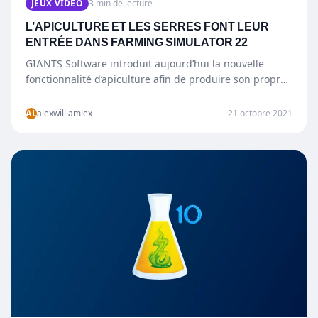
JEUX VIDÉO
3 min de lecture
L’APICULTURE ET LES SERRES FONT LEUR
ENTRÉE DANS FARMING SIMULATOR 22
GIANTS Software introduit aujourd’hui la nouvelle
fonctionnalité d’apiculture afin de produire son propre
miel, mais également l’ajout des serres pour…
AL
alexwilliamlex
21 octobre 2021