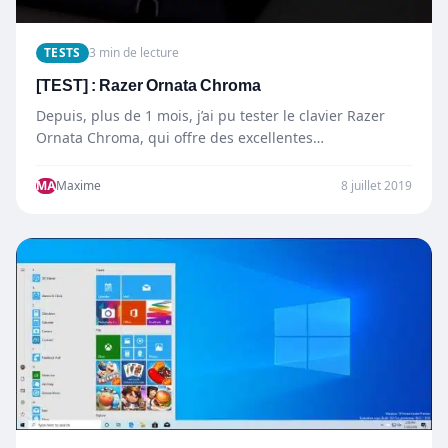
TESTS
3 min de lecture
[TEST] : Razer Ornata Chroma
Depuis, plus de 1 mois, j’ai pu tester le clavier Razer
Ornata Chroma, qui offre des excellentes
caractéristiques,…
MA
Maxime
8 juillet 2019