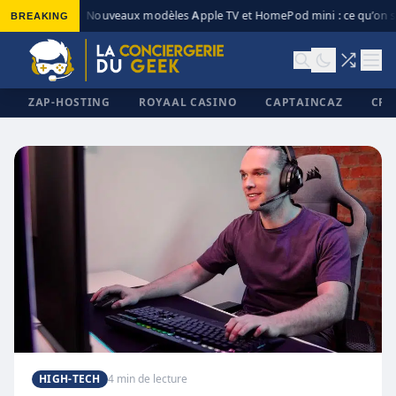
BREAKING
Nouveaux modèles Apple TV et HomePod mini : ce qu’on sa
◆
ZAP-HOSTING
ROYAAL CASINO
CAPTAINCAZ
CRI
✕
HIGH-TECH
4 min de lecture