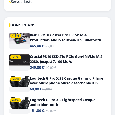
›
ServeurListe
BONS PLANS
RØDE RØDECaster Pro II Console
-11%
Production Audio Tout-en-Un, Bluetooth et
Double USB-C
465,00 €
522,00 €
Crucial P310 SSD 2To PCIe Gen4 NVMe M.2
-29%
2280, jusqu’à 7.100 Mo/s
249,00 €
349,00 €
Logitech G Pro X SE Casque Gaming Filaire
-22%
avec Microphone Micro détachable DTS
Headphone X 7.1
69,00 €
89,00 €
Logitech G Pro X 2 Lightspeed Casque
-44%
audio bluetooth
151,00 €
269,00 €