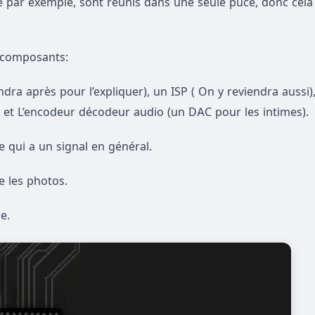
 par exemple, sont réunis dans une seule puce, donc cel
 composants:
ra après pour l’expliquer), un ISP ( On y reviendra aussi)
, et L’encodeur décodeur audio (un DAC pour les intimes).
e qui a un signal en général.
e les photos.
e.