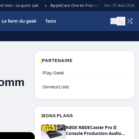
ni : ce qu’on sait
AppleCare One en France : prix, couverture et limi
Ven. 07 Aoû 2026
◆
Le farm du geek
Tests
PARTENAIRE
›
Play-Geek
lcomm
›
ServeurListe
BONS PLANS
RØDE RØDECaster Pro II
-11%
Console Production Audio