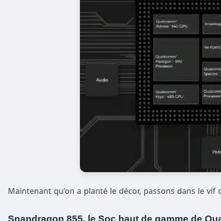
Maintenant qu’on a planté le décor, passons dans le vif d
Snapdragon 855, le Soc haut de gamme de Q