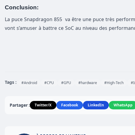
Conclusion:
La puce Snapdragon 855 va être une puce très performan
vont s’amuser à battre ce SoC au niveau des performan
Tags :
#Android
#CPU
#GPU
#hardware
#High-Tech
#I
Partager :
Twitter/X
Facebook
LinkedIn
WhatsApp