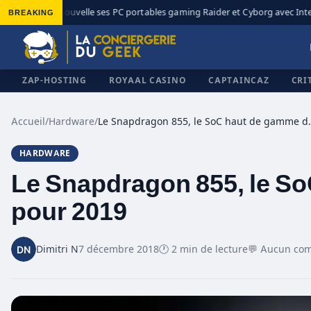
BREAKING
MSI renouvelle ses PC portables gaming Raider et Cyborg avec Intel 
◆
ZAP-HOSTING
ROYAAL CASINO
CAPTAINCAZ
CRI
Accueil
/
Hardware
/
Le Snapdragon 855, l
HARDWARE
✕
Le Snapdragon 855, le 
pour 2019
Dimitri N
7 décembre 2018
🕐 2 min de lecture
💬 Aucun co