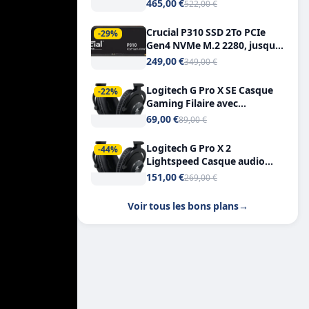
Tout-en-Un, Bluetooth et
465,00 €
522,00 €
Double USB-C
Crucial P310 SSD 2To PCIe
-29%
Gen4 NVMe M.2 2280, jusqu’à
7.100 Mo/s
249,00 €
349,00 €
Logitech G Pro X SE Casque
-22%
Gaming Filaire avec
Microphone Micro
69,00 €
89,00 €
détachable DTS Headphone X
7.1
Logitech G Pro X 2
-44%
Lightspeed Casque audio
bluetooth
151,00 €
269,00 €
Voir tous les bons plans
→