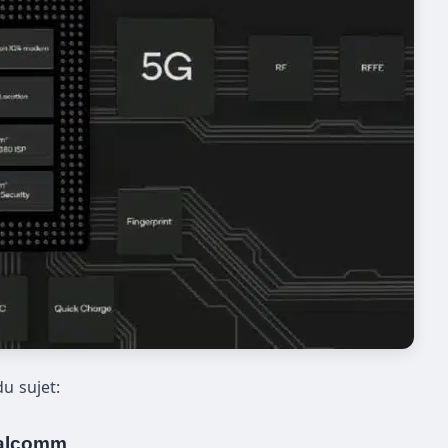
u sujet:
ualcomm