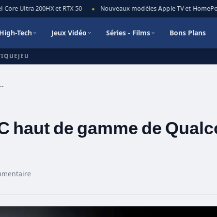
Core Ultra 200HX et RTX 50
Nouveaux modèles Apple TV et HomePod mi
◆
High-Tech
Jeux Vidéo
Séries - Films
Bons Plans
TIQUEJEU
e SoC haut de gamme de Qualcomm pour 2019
SoC haut de gamme de Qua
mmentaire