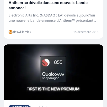
Anthem se dévoile dans une nouvelle bande-
annonce !
Electronic Arts Inc. (NASDAQ : EA) dévoile aujourd’hui
une nouvelle bande-annonce d’Anthem™ présentant
son Édition Deluxe : Légion de…
AL
alexwilliamlex
15 décembre 2018