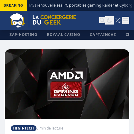
BREAKING
MSI renouvelle ses PC portables gaming Raider et Cyborg av
◆
ZAP-HOSTING
ROYAAL CASINO
CAPTAINCAZ
CRI
✕
HIGH-TECH
3 min de lecture