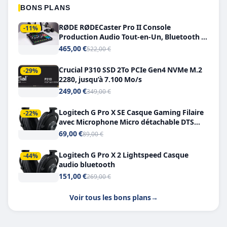
BONS PLANS
RØDE RØDECaster Pro II Console
-11%
Production Audio Tout-en-Un, Bluetooth et
Double USB-C
465,00 €
522,00 €
Crucial P310 SSD 2To PCIe Gen4 NVMe M.2
-29%
2280, jusqu’à 7.100 Mo/s
249,00 €
349,00 €
Logitech G Pro X SE Casque Gaming Filaire
-22%
avec Microphone Micro détachable DTS
Headphone X 7.1
69,00 €
89,00 €
Logitech G Pro X 2 Lightspeed Casque
-44%
audio bluetooth
151,00 €
269,00 €
Voir tous les bons plans
→