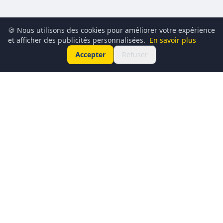
🍪 Nous utilisons des cookies pour améliorer votre expérience
et afficher des publicités personnalisées.
En savoir plus
Accepter
Refuser
Conciergerie du Geek est un média dédié à l’actualité
technologique, au gaming, à la culture geek et au