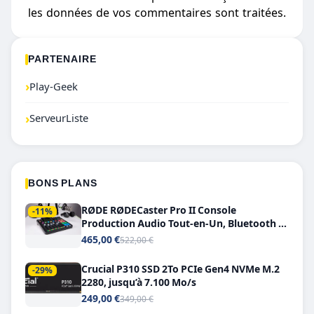
les données de vos commentaires sont traitées
.
PARTENAIRE
›
Play-Geek
›
ServeurListe
BONS PLANS
RØDE RØDECaster Pro II Console
-11%
Production Audio Tout-en-Un, Bluetooth et
Double USB-C
465,00 €
522,00 €
Crucial P310 SSD 2To PCIe Gen4 NVMe M.2
-29%
2280, jusqu’à 7.100 Mo/s
249,00 €
349,00 €