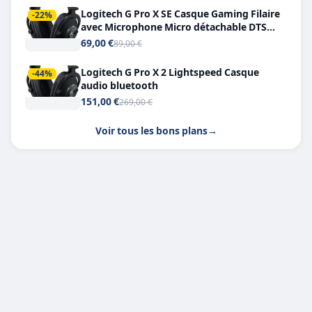
Logitech G Pro X SE Casque Gaming Filaire
-22%
avec Microphone Micro détachable DTS
Headphone X 7.1
69,00 €
89,00 €
Logitech G Pro X 2 Lightspeed Casque
-44%
audio bluetooth
151,00 €
269,00 €
Voir tous les bons plans
→