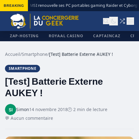
BREAKING
MSI renouvelle ses PC portables gaming Raider et Cyborg a
◆
ZAP-HOSTING
ROYAAL CASINO
CAPTAINCAZ
CRI
Accueil
/
Smartphone
/
[Test] Batterie Externe AUKEY !
SMARTPHONE
✕
[Test] Batterie Externe
AUKEY !
Simon
14 novembre 2018
🕐 2 min de lecture
💬 Aucun commentaire