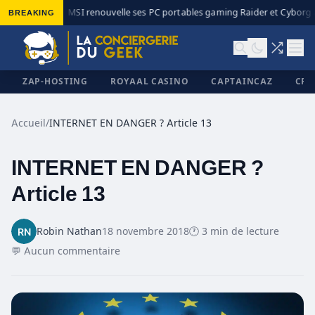
BREAKING
MSI renouvelle ses PC portables gaming Raider et Cyborg a
◆
ZAP-HOSTING
ROYAAL CASINO
CAPTAINCAZ
CRI
Accueil
/
INTERNET EN DANGER ? Article 13
INTERNET EN DANGER ?
✕
Article 13
Robin Nathan
18 novembre 2018
🕐 3 min de lecture
💬 Aucun commentaire