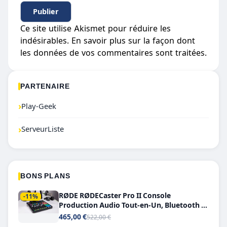
Ce site utilise Akismet pour réduire les
indésirables.
En savoir plus sur la façon dont
les données de vos commentaires sont traitées
.
PARTENAIRE
›
Play-Geek
›
ServeurListe
BONS PLANS
RØDE RØDECaster Pro II Console
-11%
Production Audio Tout-en-Un, Bluetooth et
Double USB-C
465,00 €
522,00 €