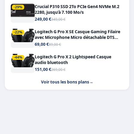
Crucial P310 SSD 2To PCIe Gen4 NVMe M.2
-29%
2280, jusqu’à 7.100 Mo/s
249,00 €
349,00 €
Logitech G Pro X SE Casque Gaming Filaire
-22%
avec Microphone Micro détachable DTS
Headphone X 7.1
69,00 €
89,00 €
Logitech G Pro X 2 Lightspeed Casque
-44%
audio bluetooth
151,00 €
269,00 €
Voir tous les bons plans
→