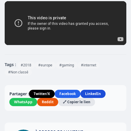
Tags :
#2018
#europe
#gaming
#internet
#Non classé
Partager :
Twitter/X
Facebook
LinkedIn
WhatsApp
Reddit
🔗 Copier le lien