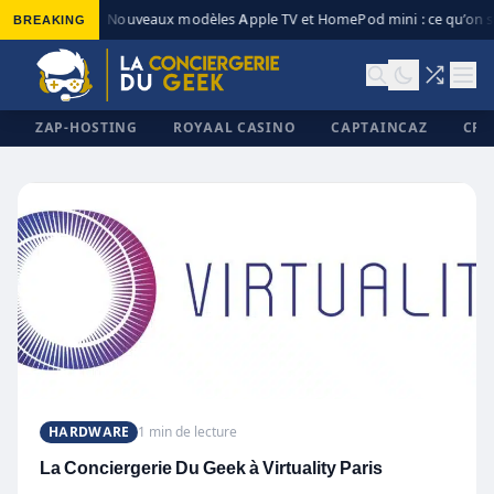
BREAKING
Nouveaux modèles Apple TV et HomePod mini : ce qu’on sa
◆
ZAP-HOSTING
ROYAAL CASINO
CAPTAINCAZ
CRI
✕
HARDWARE
1 min de lecture
La Conciergerie Du Geek à Virtuality Paris