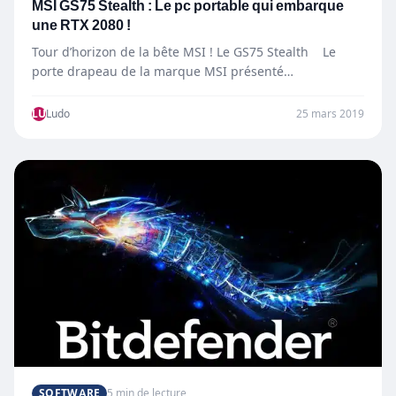
MSI GS75 Stealth : Le pc portable qui embarque
une RTX 2080 !
Tour d’horizon de la bête MSI ! Le GS75 Stealth Le
porte drapeau de la marque MSI présenté…
LU
Ludo
25 mars 2019
SOFTWARE
5 min de lecture