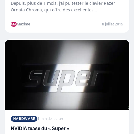
Depuis, plus de 1 mois, j’ai pu tester le clavier Razer
Ornata Chroma, qui offre des excellentes
caractéristiques,…
MA
Maxime
8 juillet 2019
HARDWARE
1 min de lecture
NVIDIA tease du « Super »