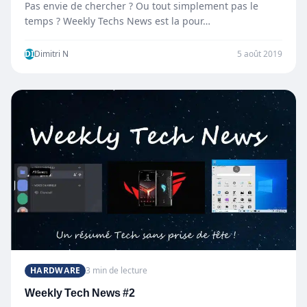
Pas envie de chercher ? Ou tout simplement pas le
temps ? Weekly Techs News est la pour…
DI
Dimitri N
5 août 2019
HARDWARE
3 min de lecture
Weekly Tech News #2