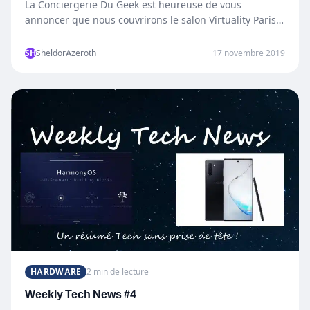
La Conciergerie Du Geek est heureuse de vous
annoncer que nous couvrirons le salon Virtuality Paris.
Qu’est ce…
SH
SheldorAzeroth
17 novembre 2019
HARDWARE
2 min de lecture
Weekly Tech News #4