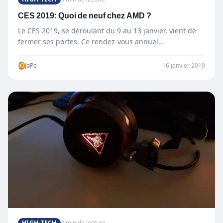
CES 2019: Quoi de neuf chez AMD ?
Le CES 2019, se déroulant du 9 au 13 janvier, vient de
fermer ses portes. Ce rendez-vous annuel…
JO
JoPe
16 janvier 2019
HIGH-TECH
3 min de lecture