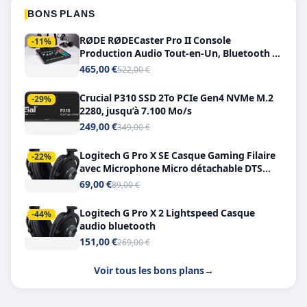
BONS PLANS
RØDE RØDECaster Pro II Console
-11%
Production Audio Tout-en-Un, Bluetooth et
Double USB-C
465,00 €
522,00 €
Crucial P310 SSD 2To PCIe Gen4 NVMe M.2
-29%
2280, jusqu’à 7.100 Mo/s
249,00 €
349,00 €
Logitech G Pro X SE Casque Gaming Filaire
-22%
avec Microphone Micro détachable DTS
Headphone X 7.1
69,00 €
89,00 €
Logitech G Pro X 2 Lightspeed Casque
-44%
audio bluetooth
151,00 €
269,00 €
Voir tous les bons plans
→