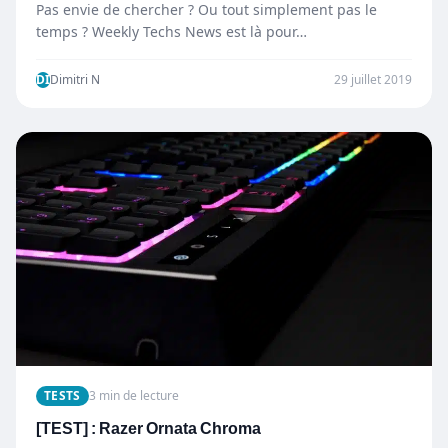
Pas envie de chercher ? Ou tout simplement pas le
temps ? Weekly Techs News est là pour…
DI
Dimitri N
29 juillet 2019
TESTS
3 min de lecture
[TEST] : Razer Ornata Chroma