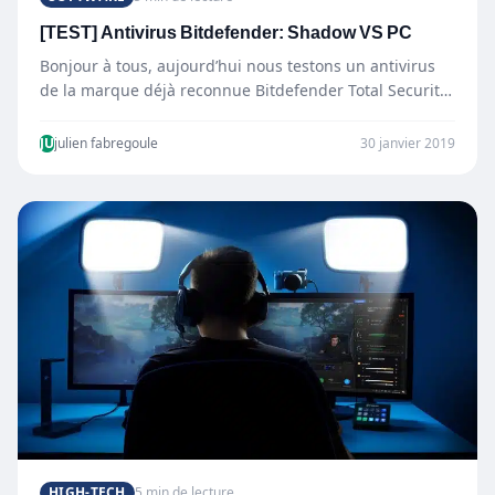
[TEST] Antivirus Bitdefender: Shadow VS PC
Bonjour à tous, aujourd’hui nous testons un antivirus
de la marque déjà reconnue Bitdefender Total Security.
Cet article…
JU
julien fabregoule
30 janvier 2019
HIGH-TECH
5 min de lecture