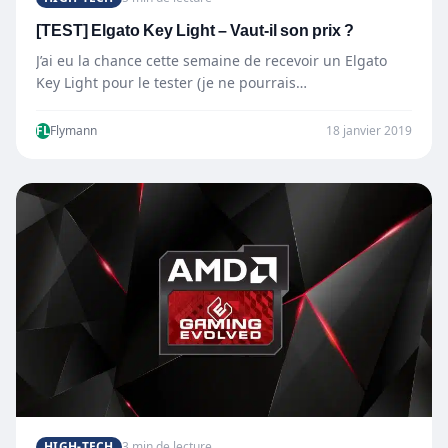
[TEST] Elgato Key Light – Vaut-il son prix ?
J’ai eu la chance cette semaine de recevoir un Elgato
Key Light pour le tester (je ne pourrais…
FL
Flymann
18 janvier 2019
HIGH-TECH
3 min de lecture