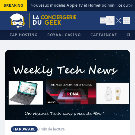
BREAKING
Nouveaux modèles Apple TV et HomePod mini : ce qu’on s
◆
ZAP-HOSTING
ROYAAL CASINO
CAPTAINCAZ
CRI
✕
HARDWARE
3 min de lecture