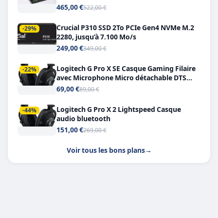
Double USB-C
465,00 €
522,00 €
Crucial P310 SSD 2To PCIe Gen4 NVMe M.2
-29%
2280, jusqu’à 7.100 Mo/s
249,00 €
349,00 €
Logitech G Pro X SE Casque Gaming Filaire
-22%
avec Microphone Micro détachable DTS
Headphone X 7.1
69,00 €
89,00 €
Logitech G Pro X 2 Lightspeed Casque
-44%
audio bluetooth
151,00 €
269,00 €
Voir tous les bons plans
→