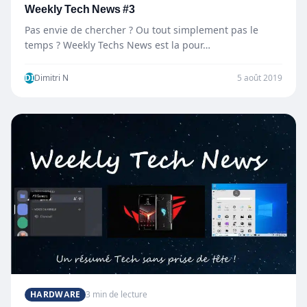
Weekly Tech News #3
Pas envie de chercher ? Ou tout simplement pas le
temps ? Weekly Techs News est la pour…
DI
Dimitri N
5 août 2019
HARDWARE
3 min de lecture