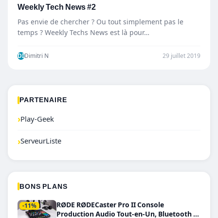
Weekly Tech News #2
Pas envie de chercher ? Ou tout simplement pas le
temps ? Weekly Techs News est là pour…
DI
Dimitri N
29 juillet 2019
PARTENAIRE
›
Play-Geek
›
ServeurListe
BONS PLANS
RØDE RØDECaster Pro II Console
-11%
Production Audio Tout-en-Un, Bluetooth et