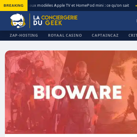
BREAKING
Nouveaux modèles Apple TV et HomePod mini : ce qu’on sait
◆
◆
ZAP-HOSTING
ROYAAL CASINO
CAPTAINCAZ
CRI
✕