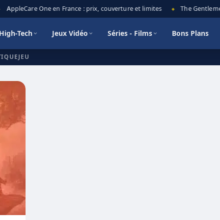
AppleCare One en France : prix, couverture et limites
The Gentlemen 
◆
High-Tech
Jeux Vidéo
Séries - Films
Bons Plans
TIQUEJEU