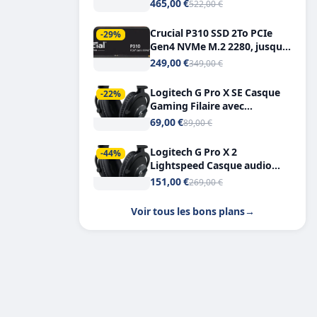
Tout-en-Un, Bluetooth et
465,00 €
522,00 €
Double USB-C
Crucial P310 SSD 2To PCIe
-29%
Gen4 NVMe M.2 2280, jusqu’à
7.100 Mo/s
249,00 €
349,00 €
Logitech G Pro X SE Casque
-22%
Gaming Filaire avec
Microphone Micro
69,00 €
89,00 €
détachable DTS Headphone X
7.1
Logitech G Pro X 2
-44%
Lightspeed Casque audio
bluetooth
151,00 €
269,00 €
Voir tous les bons plans
→