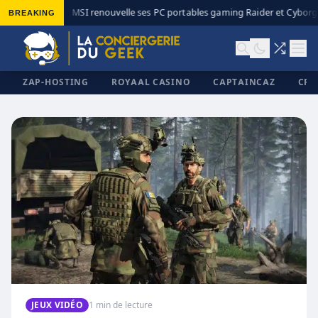
BREAKING
MSI renouvelle ses PC portables gaming Raider et Cyborg 
◆
ZAP-HOSTING
ROYAAL CASINO
CAPTAINCAZ
CRI
✕
JEUX VIDÉO
1 min de lecture