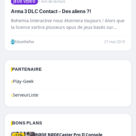
JEUX VIDÉO
1 min de lecture
Arma 3 DLC Contact – Des aliens ?!
Bohemia Interactive nous étonnera toujours ! Alors que
la licence sortira plusieurs opus de jeux basés sur
une…
SI
Silviothefox
27 mai 2019
PARTENAIRE
›
Play-Geek
›
ServeurListe
BONS PLANS
RØDE RØDECaster Pro II Console
-11%