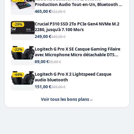
Production Audio Tout-en-Un, Bluetooth et
Double USB-C
465,00 €
522,00 €
Crucial P310 SSD 2To PCIe Gen4 NVMe M.2
-29%
2280, jusqu’à 7.100 Mo/s
249,00 €
349,00 €
Logitech G Pro X SE Casque Gaming Filaire
-22%
avec Microphone Micro détachable DTS
Headphone X 7.1
69,00 €
89,00 €
Logitech G Pro X 2 Lightspeed Casque
-44%
audio bluetooth
151,00 €
269,00 €
Voir tous les bons plans
→