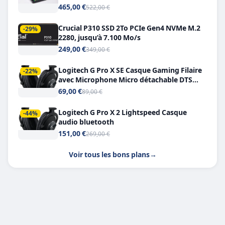
Double USB-C
465,00 €
522,00 €
Crucial P310 SSD 2To PCIe Gen4 NVMe M.2
-29%
2280, jusqu’à 7.100 Mo/s
249,00 €
349,00 €
Logitech G Pro X SE Casque Gaming Filaire
-22%
avec Microphone Micro détachable DTS
Headphone X 7.1
69,00 €
89,00 €
Logitech G Pro X 2 Lightspeed Casque
-44%
audio bluetooth
151,00 €
269,00 €
Voir tous les bons plans
→