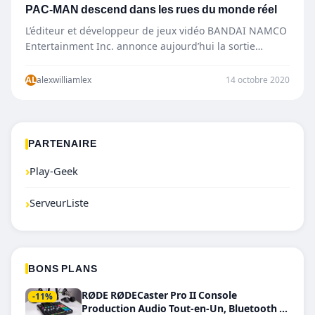
PAC-MAN descend dans les rues du monde réel
L’éditeur et développeur de jeux vidéo BANDAI NAMCO
Entertainment Inc. annonce aujourd’hui la sortie
officielle de PAC-MAN™ GEO sur iOS et Android…
AL
alexwilliamlex
14 octobre 2020
PARTENAIRE
›
Play-Geek
›
ServeurListe
BONS PLANS
RØDE RØDECaster Pro II Console
-11%
Production Audio Tout-en-Un, Bluetooth et