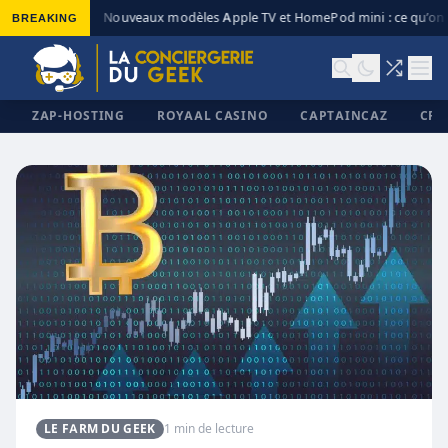
BREAKING
Nouveaux modèles Apple TV et HomePod mini : ce qu’on 
◆
ZAP-HOSTING
ROYAAL CASINO
CAPTAINCAZ
CRI
✕
LE FARM DU GEEK
1 min de lecture