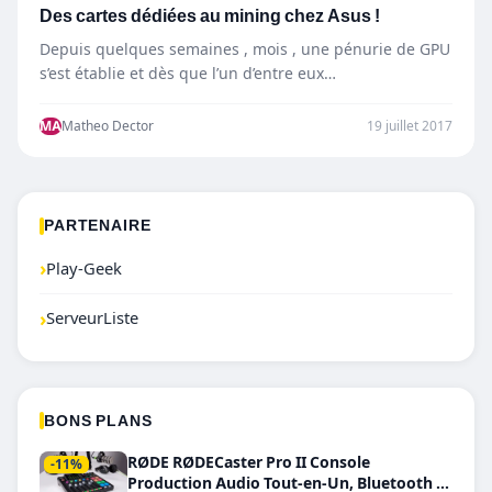
Des cartes dédiées au mining chez Asus !
Depuis quelques semaines , mois , une pénurie de GPU
s’est établie et dès que l’un d’entre eux…
MA
Matheo Dector
19 juillet 2017
PARTENAIRE
›
Play-Geek
›
ServeurListe
BONS PLANS
RØDE RØDECaster Pro II Console
-11%
Production Audio Tout-en-Un, Bluetooth et