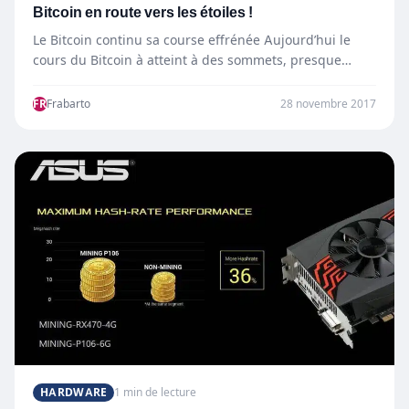
Bitcoin en route vers les étoiles !
Le Bitcoin continu sa course effrénée Aujourd’hui le
cours du Bitcoin à atteint à des sommets, presque
8200€.…
FR
Frabarto
28 novembre 2017
HARDWARE
1 min de lecture