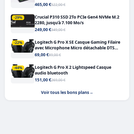
Double USB-C
465,00 €
522,00 €
Crucial P310 SSD 2To PCIe Gen4 NVMe M.2
-29%
2280, jusqu’à 7.100 Mo/s
249,00 €
349,00 €
Logitech G Pro X SE Casque Gaming Filaire
-22%
avec Microphone Micro détachable DTS
Headphone X 7.1
69,00 €
89,00 €
Logitech G Pro X 2 Lightspeed Casque
-44%
audio bluetooth
151,00 €
269,00 €
Voir tous les bons plans
→