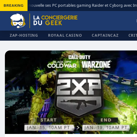
BREAKING
MSI renouvelle ses PC portables gaming Raider et Cyborg avec Inte
◆
ZAP-HOSTING
ROYAAL CASINO
CAPTAINCAZ
CRI
✕