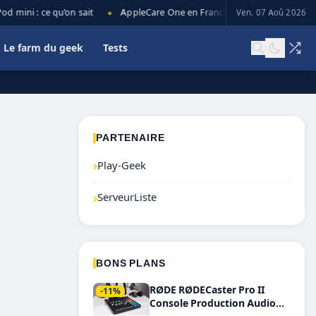
mini : ce qu’on sait
AppleCare One en France : prix, couverture et l
Ven. 07 Aoû 2026
◆
Le farm du geek
Tests
PARTENAIRE
›
Play-Geek
›
ServeurListe
BONS PLANS
RØDE RØDECaster Pro II
-11%
Console Production Audio