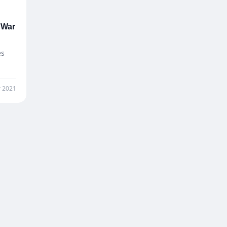
 War
es
r 2021