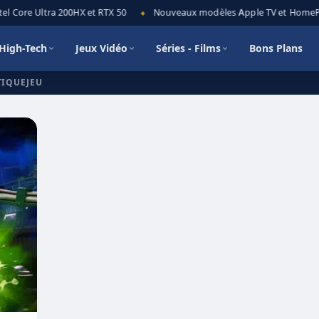
l Core Ultra 200HX et RTX 50
Nouveaux modèles Apple TV et HomePod 
◆
High-Tech
Jeux Vidéo
Séries - Films
Bons Plans
TIQUEJEU