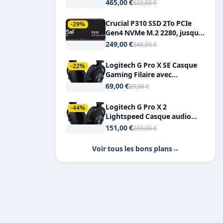
Tout-en-Un, Bluetooth et
465,00 €
522,00 €
Double USB-C
Crucial P310 SSD 2To PCIe
-29%
Gen4 NVMe M.2 2280, jusqu’à
7.100 Mo/s
249,00 €
349,00 €
Logitech G Pro X SE Casque
-22%
Gaming Filaire avec
Microphone Micro
69,00 €
89,00 €
détachable DTS Headphone X
7.1
Logitech G Pro X 2
-44%
Lightspeed Casque audio
bluetooth
151,00 €
269,00 €
Voir tous les bons plans
→