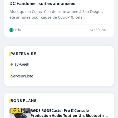
DC Fandome : sorties annoncées
Alors que la Comic-Con de cette année à San Diego a
été annulée pour cause de Covid-19, cela…
CI
cirilla
24 août 2020
PARTENAIRE
›
Play-Geek
›
ServeurListe
BONS PLANS
RØDE RØDECaster Pro II Console
-11%
Production Audio Tout-en-Un, Bluetooth et