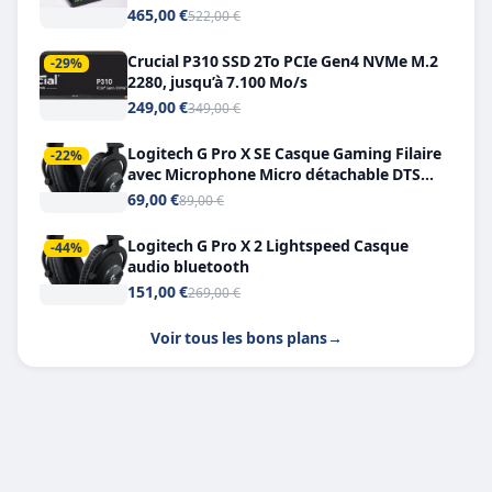
Double USB-C
465,00 €
522,00 €
Crucial P310 SSD 2To PCIe Gen4 NVMe M.2
-29%
2280, jusqu’à 7.100 Mo/s
249,00 €
349,00 €
Logitech G Pro X SE Casque Gaming Filaire
-22%
avec Microphone Micro détachable DTS
Headphone X 7.1
69,00 €
89,00 €
Logitech G Pro X 2 Lightspeed Casque
-44%
audio bluetooth
151,00 €
269,00 €
Voir tous les bons plans
→