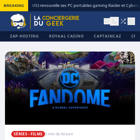
BREAKING
MSI renouvelle ses PC portables gaming Raider et Cyborg 
◆
ZAP-HOSTING
ROYAAL CASINO
CAPTAINCAZ
CRI
✕
SÉRIES - FILMS
5 min de lecture