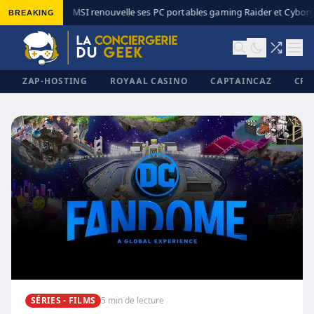
BREAKING
MSI renouvelle ses PC portables gaming Raider et Cyborg 
◆
ZAP-HOSTING
ROYAAL CASINO
CAPTAINCAZ
CRI
✕
SÉRIES - FILMS
5 min de lecture