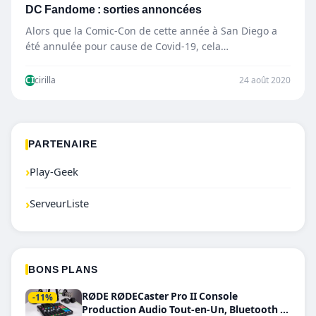
DC Fandome : sorties annoncées
Alors que la Comic-Con de cette année à San Diego a
été annulée pour cause de Covid-19, cela…
CI
cirilla
24 août 2020
PARTENAIRE
›
Play-Geek
›
ServeurListe
BONS PLANS
RØDE RØDECaster Pro II Console
-11%
Production Audio Tout-en-Un, Bluetooth et