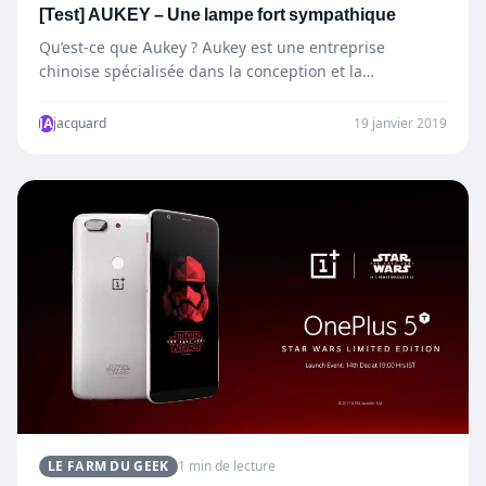
[Test] AUKEY – Une lampe fort sympathique
Qu’est-ce que Aukey ? Aukey est une entreprise
chinoise spécialisée dans la conception et la
construction d’accessoires technologiques…
JA
jacquard
19 janvier 2019
LE FARM DU GEEK
1 min de lecture