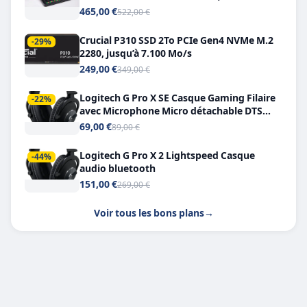
Double USB-C
465,00 €
522,00 €
Crucial P310 SSD 2To PCIe Gen4 NVMe M.2
-29%
2280, jusqu’à 7.100 Mo/s
249,00 €
349,00 €
Logitech G Pro X SE Casque Gaming Filaire
-22%
avec Microphone Micro détachable DTS
Headphone X 7.1
69,00 €
89,00 €
Logitech G Pro X 2 Lightspeed Casque
-44%
audio bluetooth
151,00 €
269,00 €
Voir tous les bons plans
→