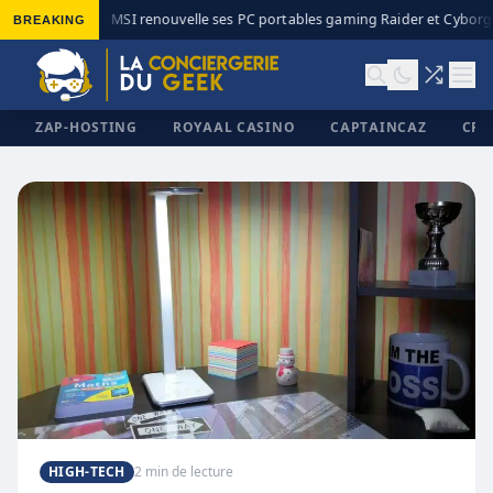
BREAKING
MSI renouvelle ses PC portables gaming Raider et Cyborg 
◆
ZAP-HOSTING
ROYAAL CASINO
CAPTAINCAZ
CRI
✕
HIGH-TECH
2 min de lecture