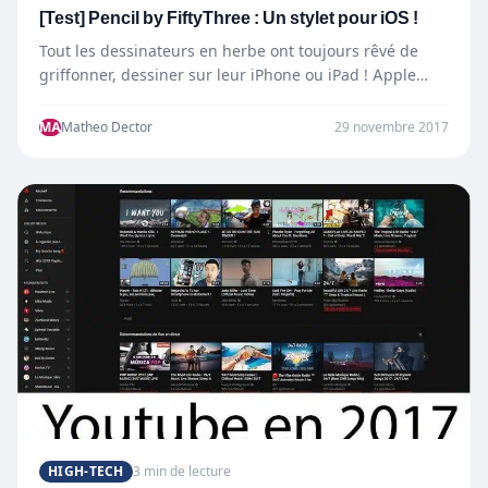
[Test] Pencil by FiftyThree : Un stylet pour iOS !
Tout les dessinateurs en herbe ont toujours rêvé de
griffonner, dessiner sur leur iPhone ou iPad ! Apple…
MA
Matheo Dector
29 novembre 2017
HIGH-TECH
3 min de lecture