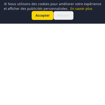
🍪 Nous utilisons des cookies pour améliorer votre expérience
et afficher des publicités personnalisées.
En savoir plus
Accepter
Refuser
Conciergerie du Geek est un média dédié à l’actualité
technologique, au gaming, à la culture geek et au
numérique. Chaque jour, nous partageons les dernières
nouveautés, tendances et innovations à travers un contenu