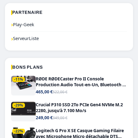
PARTENAIRE
›
Play-Geek
›
ServeurListe
BONS PLANS
RØDE RØDECaster Pro II Console
-11%
Production Audio Tout-en-Un, Bluetooth et
Double USB-C
465,00 €
522,00 €
Crucial P310 SSD 2To PCIe Gen4 NVMe M.2
-29%
2280, jusqu’à 7.100 Mo/s
249,00 €
349,00 €
Logitech G Pro X SE Casque Gaming Filaire
-22%
avec Microphone Micro détachable DTS