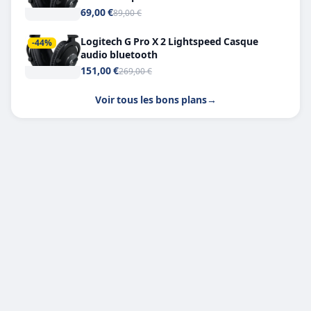
Headphone X 7.1
69,00 €
89,00 €
Logitech G Pro X 2 Lightspeed Casque
-44%
audio bluetooth
151,00 €
269,00 €
Voir tous les bons plans
→