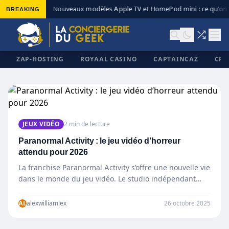
BREAKING
Nouveaux modèles Apple TV et HomePod mini : ce qu’on 
◆
ZAP-HOSTING
ROYAAL CASINO
CAPTAINCAZ
CRI
✕
JEUX VIDÉO
2 min de lecture
Paranormal Activity : le jeu vidéo d’horreur
attendu pour 2026
La franchise Paranormal Activity s’offre une nouvelle vie
dans le monde du jeu vidéo. Le studio indépendant
DreadXP…
AL
alexwilliamlex
26 octobre 2025