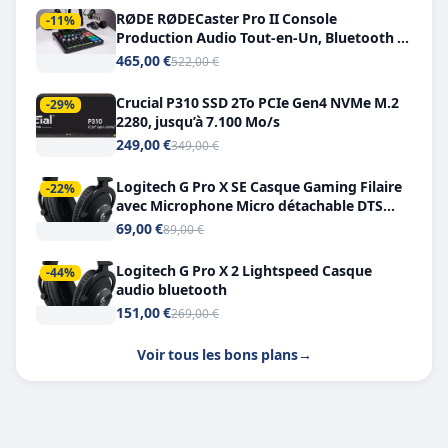
RØDE RØDECaster Pro II Console
-11%
Production Audio Tout-en-Un, Bluetooth et
Double USB-C
465,00 €
522,00 €
Crucial P310 SSD 2To PCIe Gen4 NVMe M.2
-29%
2280, jusqu’à 7.100 Mo/s
249,00 €
349,00 €
Logitech G Pro X SE Casque Gaming Filaire
-22%
avec Microphone Micro détachable DTS
Headphone X 7.1
69,00 €
89,00 €
Logitech G Pro X 2 Lightspeed Casque
-44%
audio bluetooth
151,00 €
269,00 €
Voir tous les bons plans
→