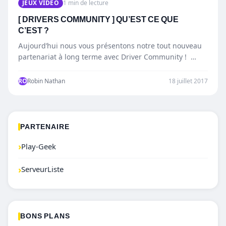
JEUX VIDÉO
1 min de lecture
[ DRIVERS COMMUNITY ] QU’EST CE QUE
C’EST ?
Aujourd’hui nous vous présentons notre tout nouveau
partenariat à long terme avec Driver Community !
Avant toute chose,…
RO
Robin Nathan
18 juillet 2017
PARTENAIRE
›
Play-Geek
›
ServeurListe
BONS PLANS