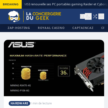
BREAKING
MSI renouvelle ses PC portables gaming Raider et Cyborg 
◆
ZAP-HOSTING
ROYAAL CASINO
CAPTAINCAZ
CRI
✕
HARDWARE
1 min de lecture