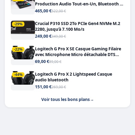
Production Audio Tout-en-Un, Bluetooth et
Double USB-C
465,00 €
522,00 €
Crucial P310 SSD 2To PCIe Gen4 NVMe M.2
-29%
2280, jusqu’à 7.100 Mo/s
249,00 €
349,00 €
Logitech G Pro X SE Casque Gaming Filaire
-22%
avec Microphone Micro détachable DTS
Headphone X 7.1
69,00 €
89,00 €
Logitech G Pro X 2 Lightspeed Casque
-44%
audio bluetooth
151,00 €
269,00 €
Voir tous les bons plans
→