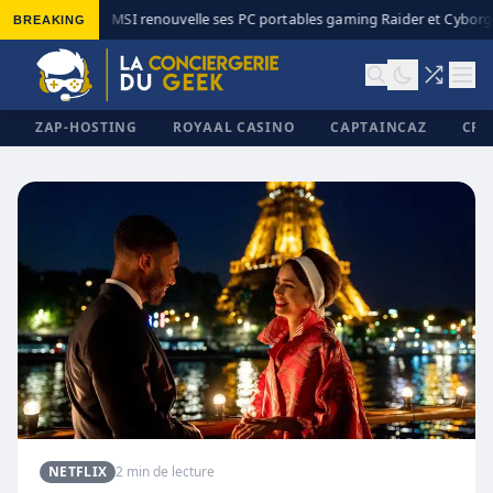
BREAKING
MSI renouvelle ses PC portables gaming Raider et Cyborg 
◆
ZAP-HOSTING
ROYAAL CASINO
CAPTAINCAZ
CRI
✕
NETFLIX
2 min de lecture