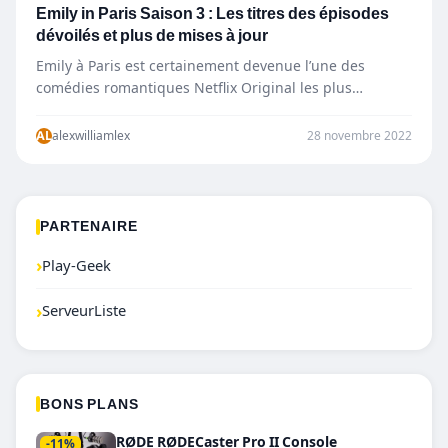
Emily in Paris Saison 3 : Les titres des épisodes
dévoilés et plus de mises à jour
Emily à Paris est certainement devenue l’une des
comédies romantiques Netflix Original les plus
acclamées par la critique dont…
AL
alexwilliamlex
28 novembre 2022
PARTENAIRE
›
Play-Geek
›
ServeurListe
BONS PLANS
RØDE RØDECaster Pro II Console
-11%