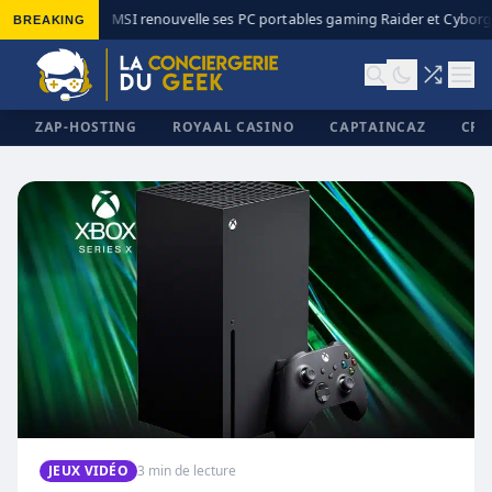
BREAKING
MSI renouvelle ses PC portables gaming Raider et Cyborg 
◆
ZAP-HOSTING
ROYAAL CASINO
CAPTAINCAZ
CRI
✕
JEUX VIDÉO
3 min de lecture