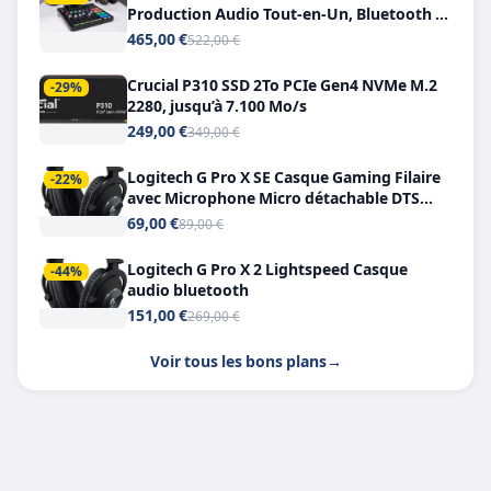
Production Audio Tout-en-Un, Bluetooth et
Double USB-C
465,00 €
522,00 €
Crucial P310 SSD 2To PCIe Gen4 NVMe M.2
-29%
2280, jusqu’à 7.100 Mo/s
249,00 €
349,00 €
Logitech G Pro X SE Casque Gaming Filaire
-22%
avec Microphone Micro détachable DTS
Headphone X 7.1
69,00 €
89,00 €
Logitech G Pro X 2 Lightspeed Casque
-44%
audio bluetooth
151,00 €
269,00 €
Voir tous les bons plans
→