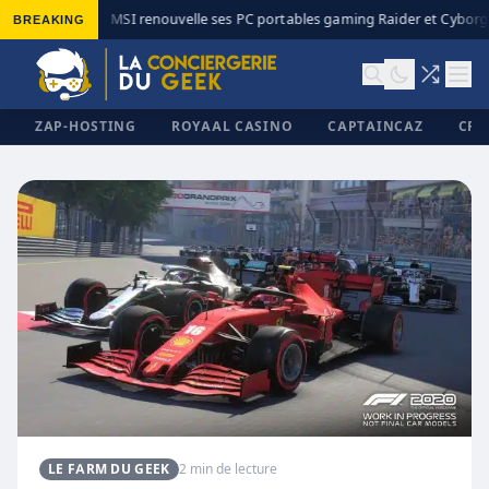
BREAKING
MSI renouvelle ses PC portables gaming Raider et Cyborg 
◆
ZAP-HOSTING
ROYAAL CASINO
CAPTAINCAZ
CRI
✕
LE FARM DU GEEK
2 min de lecture