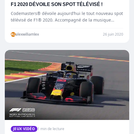
F1 2020 DÉVOILE SON SPOT TÉLÉVISÉ !
Codemasters® dévoile aujourd’hui le tout nouveau spot
télévisé de F1® 2020. Accompagné de la musique
« Champion » de Bishop Briggs et Tom…
AL
alexwilliamlex
26 juin 2020
JEUX VIDÉO
1 min de lecture