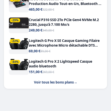
Production Audio Tout-en-Un, Bluetooth et
Double USB-C
465,00 €
522,00 €
Crucial P310 SSD 2To PCIe Gen4 NVMe M.2
-29%
2280, jusqu’à 7.100 Mo/s
249,00 €
349,00 €
Logitech G Pro X SE Casque Gaming Filaire
-22%
avec Microphone Micro détachable DTS
Headphone X 7.1
69,00 €
89,00 €
Logitech G Pro X 2 Lightspeed Casque
-44%
audio bluetooth
151,00 €
269,00 €
Voir tous les bons plans
→