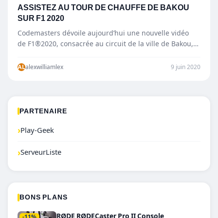
ASSISTEZ AU TOUR DE CHAUFFE DE BAKOU
SUR F1 2020
Codemasters dévoile aujourd’hui une nouvelle vidéo
de F1®2020, consacrée au circuit de la ville de Bakou,
en Azerbaïjan. Ce tour de…
AL
alexwilliamlex
9 juin 2020
PARTENAIRE
›
Play-Geek
›
ServeurListe
BONS PLANS
RØDE RØDECaster Pro II Console
-11%