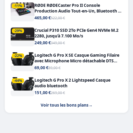
RØDE RØDECaster Pro II Console
-11%
Production Audio Tout-en-Un, Bluetooth et
Double USB-C
465,00 €
522,00 €
Crucial P310 SSD 2To PCIe Gen4 NVMe M.2
-29%
2280, jusqu’à 7.100 Mo/s
249,00 €
349,00 €
Logitech G Pro X SE Casque Gaming Filaire
-22%
avec Microphone Micro détachable DTS
Headphone X 7.1
69,00 €
89,00 €
Logitech G Pro X 2 Lightspeed Casque
-44%
audio bluetooth
151,00 €
269,00 €
Voir tous les bons plans
→