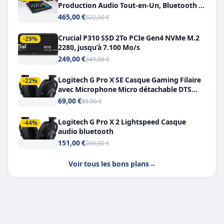
Production Audio Tout-en-Un, Bluetooth et
Double USB-C
465,00 €
522,00 €
Crucial P310 SSD 2To PCIe Gen4 NVMe M.2
-29%
2280, jusqu’à 7.100 Mo/s
249,00 €
349,00 €
Logitech G Pro X SE Casque Gaming Filaire
-22%
avec Microphone Micro détachable DTS
Headphone X 7.1
69,00 €
89,00 €
Logitech G Pro X 2 Lightspeed Casque
-44%
audio bluetooth
151,00 €
269,00 €
Voir tous les bons plans
→