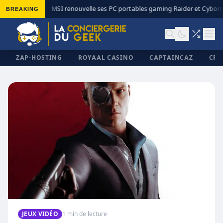
BREAKING
MSI renouvelle ses PC portables gaming Raider et Cyborg 
◆
ZAP-HOSTING
ROYAAL CASINO
CAPTAINCAZ
CRI
✕
JEUX VIDÉO
1 min de lecture