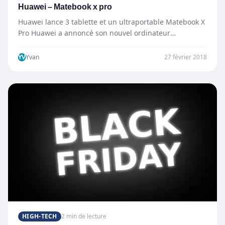
Huawei – Matebook x pro
Huawei lance 3 tablette et un ultraportable Matebook X
Pro Huawei a annoncé son nouvel ordinateur
ultraportable Matebook x…
YV
Yvan
27 février 2018
HIGH-TECH
2 min de lecture