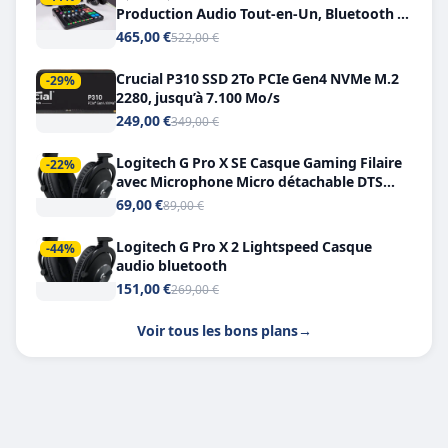
Production Audio Tout-en-Un, Bluetooth et
Double USB-C
465,00 €
522,00 €
Crucial P310 SSD 2To PCIe Gen4 NVMe M.2
-29%
2280, jusqu’à 7.100 Mo/s
249,00 €
349,00 €
Logitech G Pro X SE Casque Gaming Filaire
-22%
avec Microphone Micro détachable DTS
Headphone X 7.1
69,00 €
89,00 €
Logitech G Pro X 2 Lightspeed Casque
-44%
audio bluetooth
151,00 €
269,00 €
Voir tous les bons plans
→