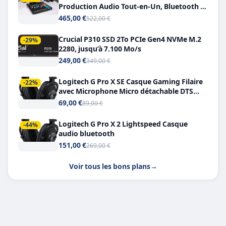
Production Audio Tout-en-Un, Bluetooth et
Double USB-C
465,00 €
522,00 €
Crucial P310 SSD 2To PCIe Gen4 NVMe M.2
-29%
2280, jusqu’à 7.100 Mo/s
249,00 €
349,00 €
Logitech G Pro X SE Casque Gaming Filaire
-22%
avec Microphone Micro détachable DTS
Headphone X 7.1
69,00 €
89,00 €
Logitech G Pro X 2 Lightspeed Casque
-44%
audio bluetooth
151,00 €
269,00 €
Voir tous les bons plans
→