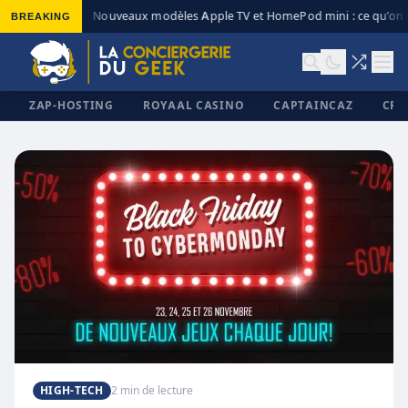
BREAKING
Nouveaux modèles Apple TV et HomePod mini : ce qu’on s
◆
ZAP-HOSTING
ROYAAL CASINO
CAPTAINCAZ
CRI
✕
HIGH-TECH
2 min de lecture