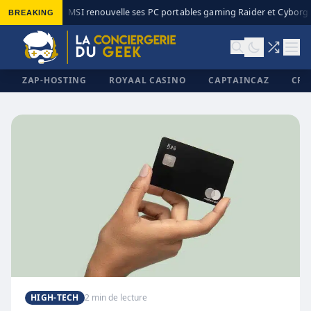
BREAKING
MSI renouvelle ses PC portables gaming Raider et Cyborg a
◆
ZAP-HOSTING
ROYAAL CASINO
CAPTAINCAZ
CRI
✕
HIGH-TECH
2 min de lecture