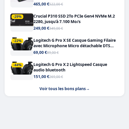
Double USB-C
465,00 €
522,00 €
Crucial P310 SSD 2To PCIe Gen4 NVMe M.2
-29%
2280, jusqu’à 7.100 Mo/s
249,00 €
349,00 €
Logitech G Pro X SE Casque Gaming Filaire
-22%
avec Microphone Micro détachable DTS
Headphone X 7.1
69,00 €
89,00 €
Logitech G Pro X 2 Lightspeed Casque
-44%
audio bluetooth
151,00 €
269,00 €
Voir tous les bons plans
→