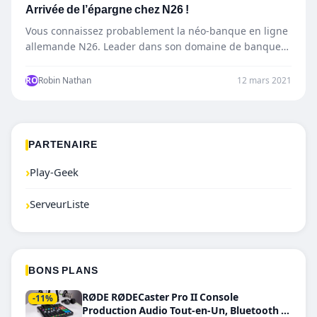
Arrivée de l’épargne chez N26 !
Vous connaissez probablement la néo-banque en ligne
allemande N26. Leader dans son domaine de banque
mobile, N26 compte…
RO
Robin Nathan
12 mars 2021
PARTENAIRE
›
Play-Geek
›
ServeurListe
BONS PLANS
RØDE RØDECaster Pro II Console
-11%
Production Audio Tout-en-Un, Bluetooth et