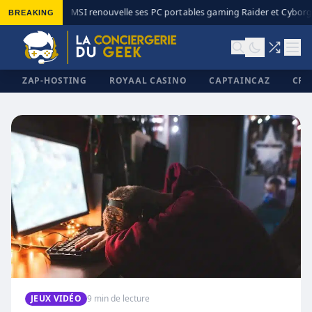
BREAKING
MSI renouvelle ses PC portables gaming Raider et Cyborg 
◆
ZAP-HOSTING
ROYAAL CASINO
CAPTAINCAZ
CRI
✕
JEUX VIDÉO
9 min de lecture