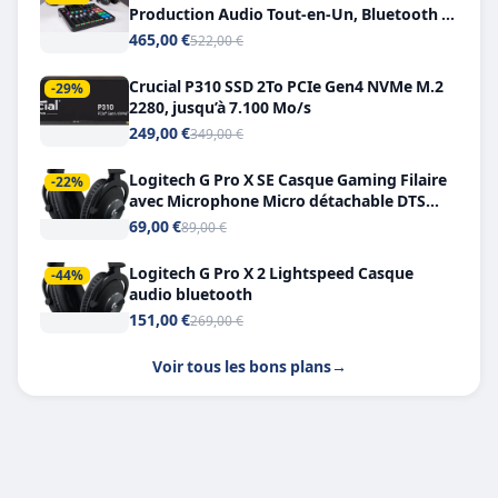
Production Audio Tout-en-Un, Bluetooth et
Double USB-C
465,00 €
522,00 €
Crucial P310 SSD 2To PCIe Gen4 NVMe M.2
-29%
2280, jusqu’à 7.100 Mo/s
249,00 €
349,00 €
Logitech G Pro X SE Casque Gaming Filaire
-22%
avec Microphone Micro détachable DTS
Headphone X 7.1
69,00 €
89,00 €
Logitech G Pro X 2 Lightspeed Casque
-44%
audio bluetooth
151,00 €
269,00 €
Voir tous les bons plans
→