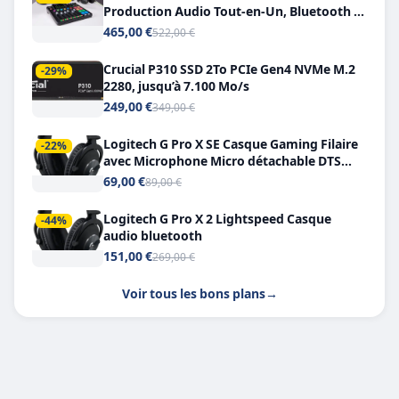
Production Audio Tout-en-Un, Bluetooth et
Double USB-C
465,00 €
522,00 €
Crucial P310 SSD 2To PCIe Gen4 NVMe M.2
-29%
2280, jusqu’à 7.100 Mo/s
249,00 €
349,00 €
Logitech G Pro X SE Casque Gaming Filaire
-22%
avec Microphone Micro détachable DTS
Headphone X 7.1
69,00 €
89,00 €
Logitech G Pro X 2 Lightspeed Casque
-44%
audio bluetooth
151,00 €
269,00 €
Voir tous les bons plans
→