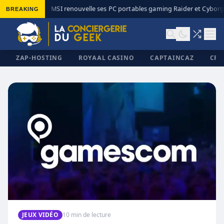
BREAKING
MSI renouvelle ses PC portables gaming Raider et Cyborg 
◆
ZAP-HOSTING
ROYAAL CASINO
CAPTAINCAZ
CRI
✕
JEUX VIDÉO
10 min de lecture