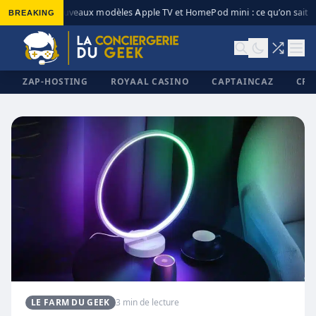
BREAKING
Nouveaux modèles Apple TV et HomePod mini : ce qu’on sait
◆
ZAP-HOSTING
ROYAAL CASINO
CAPTAINCAZ
CRI
✕
LE FARM DU GEEK
3 min de lecture