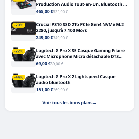
Production Audio Tout-en-Un, Bluetooth et
Double USB-C
465,00 €
522,00 €
Crucial P310 SSD 2To PCIe Gen4 NVMe M.2
-29%
2280, jusqu’à 7.100 Mo/s
249,00 €
349,00 €
Logitech G Pro X SE Casque Gaming Filaire
-22%
avec Microphone Micro détachable DTS
Headphone X 7.1
69,00 €
89,00 €
Logitech G Pro X 2 Lightspeed Casque
-44%
audio bluetooth
151,00 €
269,00 €
Voir tous les bons plans
→