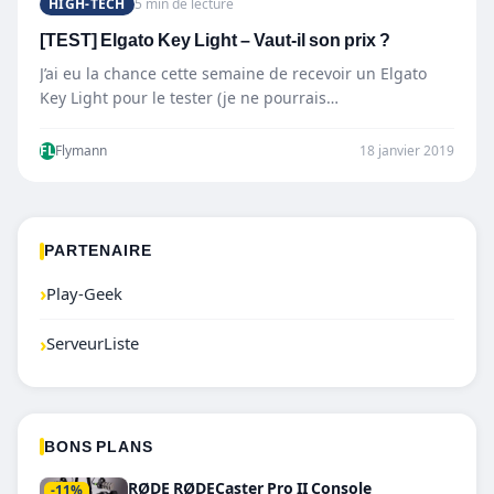
HIGH-TECH
5 min de lecture
[TEST] Elgato Key Light – Vaut-il son prix ?
J’ai eu la chance cette semaine de recevoir un Elgato
Key Light pour le tester (je ne pourrais…
FL
Flymann
18 janvier 2019
PARTENAIRE
›
Play-Geek
›
ServeurListe
BONS PLANS
RØDE RØDECaster Pro II Console
-11%