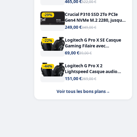
Tout-en-Un, Bluetooth et
465,00 €
522,00 €
Double USB-C
Crucial P310 SSD 2To PCIe
-29%
Gen4 NVMe M.2 2280, jusqu’à
7.100 Mo/s
249,00 €
349,00 €
Logitech G Pro X SE Casque
-22%
Gaming Filaire avec
Microphone Micro
69,00 €
89,00 €
détachable DTS Headphone X
7.1
Logitech G Pro X 2
-44%
Lightspeed Casque audio
bluetooth
151,00 €
269,00 €
Voir tous les bons plans
→