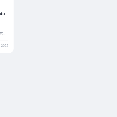
 du
nt…
 2022