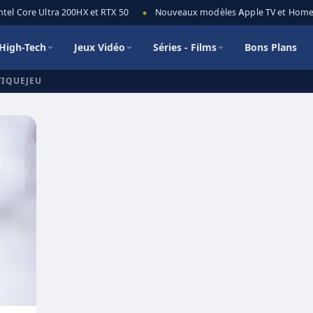
el Core Ultra 200HX et RTX 50
Nouveaux modèles Apple TV et HomePod
◆
High-Tech
Jeux Vidéo
Séries - Films
Bons Plans
TIQUEJEU