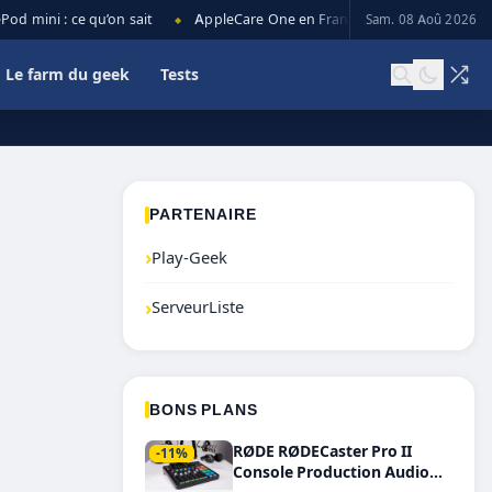
 mini : ce qu’on sait
AppleCare One en France : prix, couverture et 
Sam. 08 Aoû 2026
◆
Le farm du geek
Tests
PARTENAIRE
›
Play-Geek
›
ServeurListe
BONS PLANS
RØDE RØDECaster Pro II
-11%
Console Production Audio