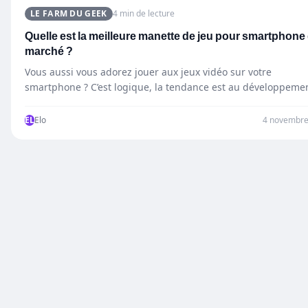
LE FARM DU GEEK
4 min de lecture
Quelle est la meilleure manette de jeu pour smartphone
marché ?
Vous aussi vous adorez jouer aux jeux vidéo sur votre
smartphone ? C’est logique, la tendance est au développeme
EL
Elo
4 novembre