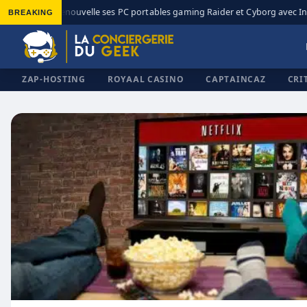
BREAKING
MSI renouvelle ses PC portables gaming Raider et Cyborg avec Inte
◆
ZAP-HOSTING
ROYAAL CASINO
CAPTAINCAZ
CRI
✕