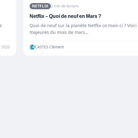
NETFLIX
2 min de lecture
Netflix – Quoi de neuf en Mars ?
s
Quoi de neuf sur la planète Netflix ce mois-ci ? Voici 
majeures du mois de mars…
r 2020
CA
CASTES Clément