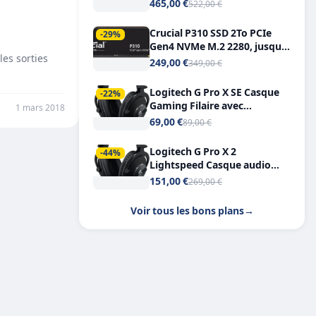
Tout-en-Un, Bluetooth et
465,00 €
522,00 €
Double USB-C
Crucial P310 SSD 2To PCIe
-29%
Gen4 NVMe M.2 2280, jusqu’à
les sorties
7.100 Mo/s
249,00 €
349,00 €
Logitech G Pro X SE Casque
-22%
Gaming Filaire avec
1 mars 2018
Microphone Micro
69,00 €
89,00 €
détachable DTS Headphone X
7.1
Logitech G Pro X 2
-44%
Lightspeed Casque audio
bluetooth
151,00 €
269,00 €
Voir tous les bons plans
→