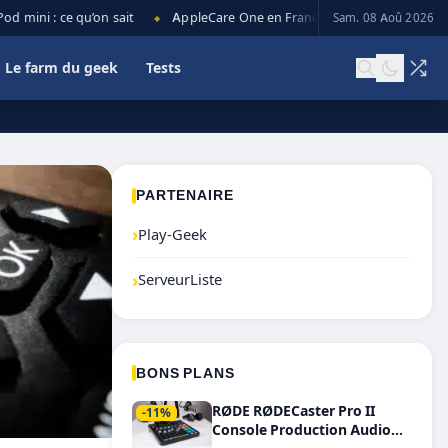
mini : ce qu’on sait
AppleCare One en France : prix, couverture et l
Sam. 08 Aoû 2026
◆
Le farm du geek
Tests
PARTENAIRE
›
Play-Geek
›
ServeurListe
BONS PLANS
RØDE RØDECaster Pro II
-11%
Console Production Audio