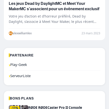
Les jeux Dead by DaylightMC et Meet Your
MakerMC s’associent pour un évènement exclusif
Votre jeu d’action et d’horreur préféré, Dead by
Daylight, s’associe à Meet Your Maker, le plus récent
titre de l’éditeur…
AL
alexwilliamlex
23 mars 2023
PARTENAIRE
›
Play-Geek
›
ServeurListe
BONS PLANS
RØDE RØDECaster Pro II Console
-11%