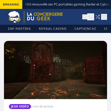
BREAKING
MSI renouvelle ses PC portables gaming Raider et Cyborg 
◆
ZAP-HOSTING
ROYAAL CASINO
CAPTAINCAZ
CRI
✕
JEUX VIDÉO
3 min de lecture