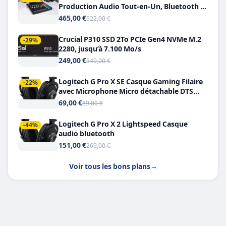
Production Audio Tout-en-Un, Bluetooth et
Double USB-C
465,00 €
522,00 €
Crucial P310 SSD 2To PCIe Gen4 NVMe M.2
-29%
2280, jusqu’à 7.100 Mo/s
249,00 €
349,00 €
Logitech G Pro X SE Casque Gaming Filaire
-22%
avec Microphone Micro détachable DTS
Headphone X 7.1
69,00 €
89,00 €
Logitech G Pro X 2 Lightspeed Casque
-44%
audio bluetooth
151,00 €
269,00 €
Voir tous les bons plans
→