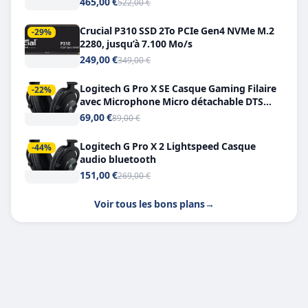
465,00 €
522,00 €
Crucial P310 SSD 2To PCIe Gen4 NVMe M.2
-29%
2280, jusqu’à 7.100 Mo/s
249,00 €
349,00 €
Logitech G Pro X SE Casque Gaming Filaire
-22%
avec Microphone Micro détachable DTS
Headphone X 7.1
69,00 €
89,00 €
Logitech G Pro X 2 Lightspeed Casque
-44%
audio bluetooth
151,00 €
269,00 €
Voir tous les bons plans
→