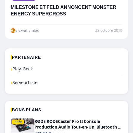
MILESTONE ET FELD ANNONCENT MONSTER
ENERGY SUPERCROSS
AL
alexwilliamlex
23 octobre 2019
PARTENAIRE
›
Play-Geek
›
ServeurListe
BONS PLANS
RØDE RØDECaster Pro II Console
-11%
Production Audio Tout-en-Un, Bluetooth et
Double USB-C