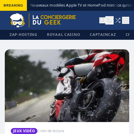
BREAKING
Nouveaux modèles Apple TV et HomePod mini : ce qu’on s
◆
ZAP-HOSTING
ROYAAL CASINO
CAPTAINCAZ
CRI
✕
JEUX VIDÉO
2 min de lecture