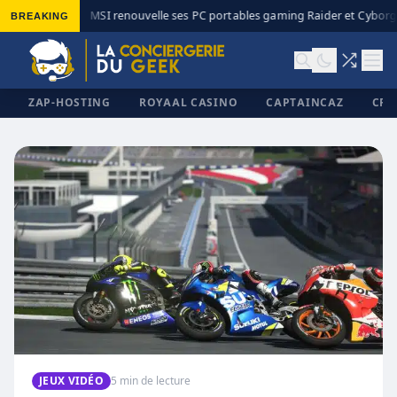
BREAKING
MSI renouvelle ses PC portables gaming Raider et Cyborg 
◆
ZAP-HOSTING
ROYAAL CASINO
CAPTAINCAZ
CRI
✕
JEUX VIDÉO
5 min de lecture