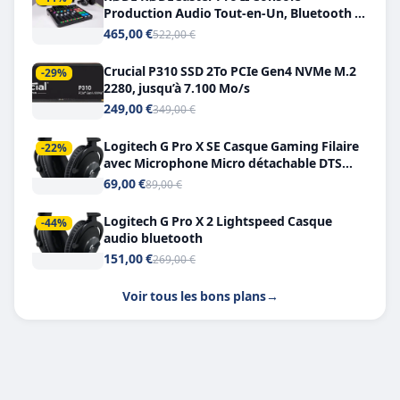
Production Audio Tout-en-Un, Bluetooth et
Double USB-C
465,00 €
522,00 €
Crucial P310 SSD 2To PCIe Gen4 NVMe M.2
-29%
2280, jusqu’à 7.100 Mo/s
249,00 €
349,00 €
Logitech G Pro X SE Casque Gaming Filaire
-22%
avec Microphone Micro détachable DTS
Headphone X 7.1
69,00 €
89,00 €
Logitech G Pro X 2 Lightspeed Casque
-44%
audio bluetooth
151,00 €
269,00 €
Voir tous les bons plans
→