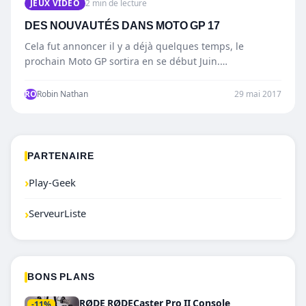
JEUX VIDÉO
2 min de lecture
DES NOUVAUTÉS DANS MOTO GP 17
Cela fut annoncer il y a déjà quelques temps, le
prochain Moto GP sortira en se début Juin.…
RO
Robin Nathan
29 mai 2017
PARTENAIRE
›
Play-Geek
›
ServeurListe
BONS PLANS
RØDE RØDECaster Pro II Console
-11%