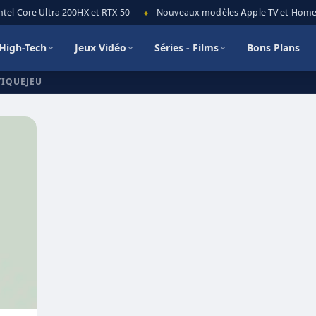
tel Core Ultra 200HX et RTX 50
Nouveaux modèles Apple TV et HomePod
◆
High-Tech
Jeux Vidéo
Séries - Films
Bons Plans
TIQUEJEU