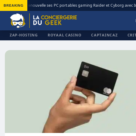
BREAKING
MSI renouvelle ses PC portables gaming Raider et Cyborg avec In
◆
ZAP-HOSTING
ROYAAL CASINO
CAPTAINCAZ
CRI
✕