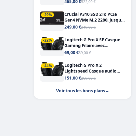
Tout-en-Un, Bluetooth et
465,00 €
522,00 €
Double USB-C
Crucial P310 SSD 2To PCIe
-29%
Gen4 NVMe M.2 2280, jusqu’à
7.100 Mo/s
249,00 €
349,00 €
Logitech G Pro X SE Casque
-22%
Gaming Filaire avec
Microphone Micro
69,00 €
89,00 €
détachable DTS Headphone X
7.1
Logitech G Pro X 2
-44%
Lightspeed Casque audio
bluetooth
151,00 €
269,00 €
Voir tous les bons plans
→