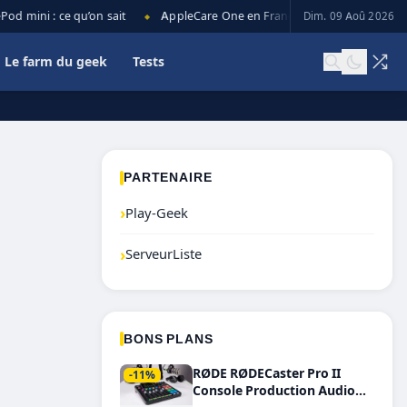
 mini : ce qu’on sait
AppleCare One en France : prix, couverture et 
Dim. 09 Aoû 2026
◆
Le farm du geek
Tests
PARTENAIRE
›
Play-Geek
›
ServeurListe
BONS PLANS
RØDE RØDECaster Pro II
-11%
Console Production Audio