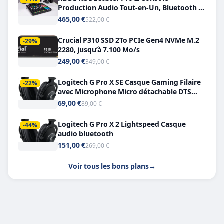
Production Audio Tout-en-Un, Bluetooth et
Double USB-C
465,00 €
522,00 €
Crucial P310 SSD 2To PCIe Gen4 NVMe M.2
-29%
2280, jusqu’à 7.100 Mo/s
249,00 €
349,00 €
Logitech G Pro X SE Casque Gaming Filaire
-22%
avec Microphone Micro détachable DTS
Headphone X 7.1
69,00 €
89,00 €
Logitech G Pro X 2 Lightspeed Casque
-44%
audio bluetooth
151,00 €
269,00 €
Voir tous les bons plans
→