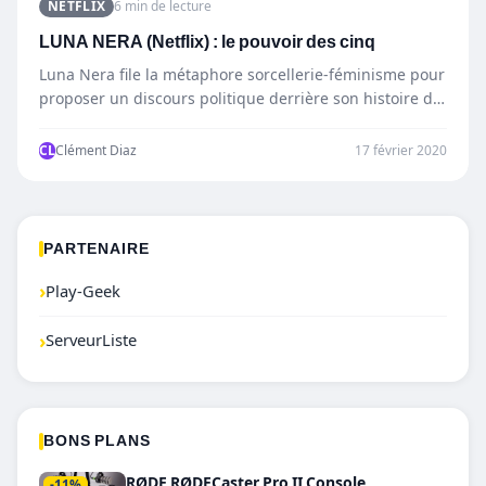
NETFLIX
6 min de lecture
LUNA NERA (Netflix) : le pouvoir des cinq
Luna Nera file la métaphore sorcellerie-féminisme pour
proposer un discours politique derrière son histoire de
sorcières en lutte…
CL
Clément Diaz
17 février 2020
PARTENAIRE
›
Play-Geek
›
ServeurListe
BONS PLANS
RØDE RØDECaster Pro II Console
-11%