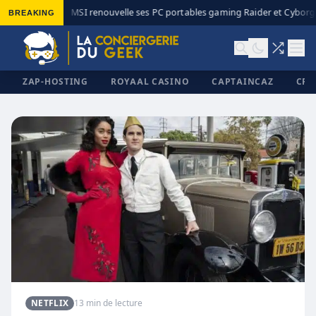
BREAKING
MSI renouvelle ses PC portables gaming Raider et Cyborg 
◆
ZAP-HOSTING
ROYAAL CASINO
CAPTAINCAZ
CRI
✕
NETFLIX
13 min de lecture