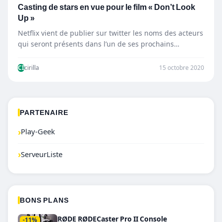
Casting de stars en vue pour le film « Don’t Look
Up »
Netflix vient de publier sur twitter les noms des acteurs
qui seront présents dans l’un de ses prochains…
CI
cirilla
15 octobre 2020
PARTENAIRE
›
Play-Geek
›
ServeurListe
BONS PLANS
RØDE RØDECaster Pro II Console
-11%