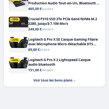
Production Audio Tout-en-Un, Bluetooth et
Double USB-C
465,00 €
522,00 €
Crucial P310 SSD 2To PCIe Gen4 NVMe M.2
-29%
2280, jusqu’à 7.100 Mo/s
249,00 €
349,00 €
Logitech G Pro X SE Casque Gaming Filaire
-22%
avec Microphone Micro détachable DTS
Headphone X 7.1
69,00 €
89,00 €
Logitech G Pro X 2 Lightspeed Casque
-44%
audio bluetooth
151,00 €
269,00 €
Voir tous les bons plans
→