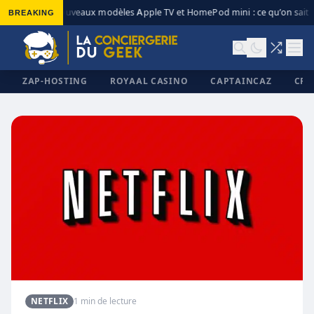
BREAKING
Nouveaux modèles Apple TV et HomePod mini : ce qu’on sait
◆
ZAP-HOSTING
ROYAAL CASINO
CAPTAINCAZ
CRI
✕
NETFLIX
1 min de lecture