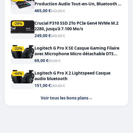
Production Audio Tout-en-Un, Bluetooth et
Double USB-C
465,00 €
522,00 €
Crucial P310 SSD 2To PCIe Gen4 NVMe M.2
-29%
2280, jusqu’à 7.100 Mo/s
249,00 €
349,00 €
Logitech G Pro X SE Casque Gaming Filaire
-22%
avec Microphone Micro détachable DTS
Headphone X 7.1
69,00 €
89,00 €
Logitech G Pro X 2 Lightspeed Casque
-44%
audio bluetooth
151,00 €
269,00 €
Voir tous les bons plans
→