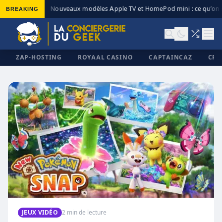
BREAKING
Nouveaux modèles Apple TV et HomePod mini : ce qu’on s
◆
ZAP-HOSTING
ROYAAL CASINO
CAPTAINCAZ
CRI
✕
JEUX VIDÉO
2 min de lecture