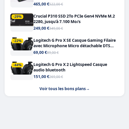
Double USB-C
465,00 €
522,00 €
Crucial P310 SSD 2To PCIe Gen4 NVMe M.2
-29%
2280, jusqu’à 7.100 Mo/s
249,00 €
349,00 €
Logitech G Pro X SE Casque Gaming Filaire
-22%
avec Microphone Micro détachable DTS
Headphone X 7.1
69,00 €
89,00 €
Logitech G Pro X 2 Lightspeed Casque
-44%
audio bluetooth
151,00 €
269,00 €
Voir tous les bons plans
→