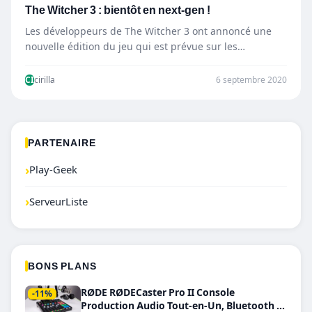
The Witcher 3 : bientôt en next-gen !
Les développeurs de The Witcher 3 ont annoncé une
nouvelle édition du jeu qui est prévue sur les…
CI
cirilla
6 septembre 2020
PARTENAIRE
›
Play-Geek
›
ServeurListe
BONS PLANS
RØDE RØDECaster Pro II Console
-11%
Production Audio Tout-en-Un, Bluetooth et