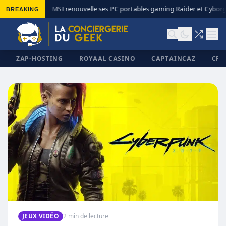
BREAKING
MSI renouvelle ses PC portables gaming Raider et Cyborg 
◆
ZAP-HOSTING
ROYAAL CASINO
CAPTAINCAZ
CRI
✕
JEUX VIDÉO
2 min de lecture