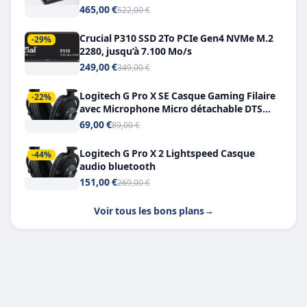
Double USB-C
465,00 €
522,00 €
Crucial P310 SSD 2To PCIe Gen4 NVMe M.2
-29%
2280, jusqu’à 7.100 Mo/s
249,00 €
349,00 €
Logitech G Pro X SE Casque Gaming Filaire
-22%
avec Microphone Micro détachable DTS
Headphone X 7.1
69,00 €
89,00 €
Logitech G Pro X 2 Lightspeed Casque
-44%
audio bluetooth
151,00 €
269,00 €
Voir tous les bons plans
→