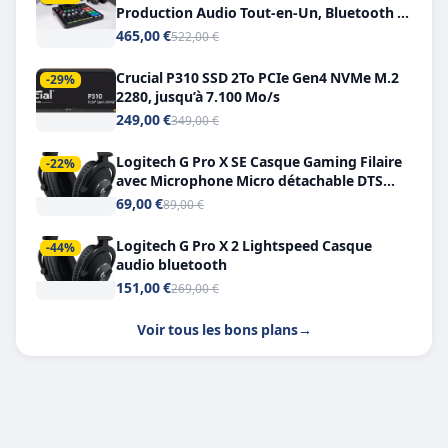
Production Audio Tout-en-Un, Bluetooth et
Double USB-C
465,00 €
522,00 €
Crucial P310 SSD 2To PCIe Gen4 NVMe M.2
-29%
2280, jusqu’à 7.100 Mo/s
249,00 €
349,00 €
Logitech G Pro X SE Casque Gaming Filaire
-22%
avec Microphone Micro détachable DTS
Headphone X 7.1
69,00 €
89,00 €
Logitech G Pro X 2 Lightspeed Casque
-44%
audio bluetooth
151,00 €
269,00 €
Voir tous les bons plans
→