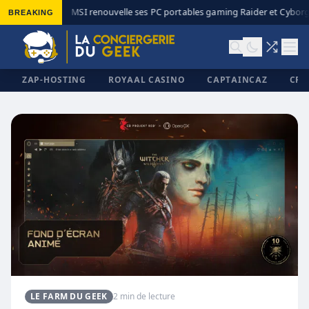
BREAKING
MSI renouvelle ses PC portables gaming Raider et Cyborg 
◆
ZAP-HOSTING
ROYAAL CASINO
CAPTAINCAZ
CRI
✕
LE FARM DU GEEK
2 min de lecture