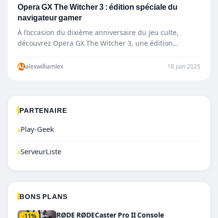
Opera GX The Witcher 3 : édition spéciale du
navigateur gamer
À l’occasion du dixième anniversaire du jeu culte,
découvrez Opera GX The Witcher 3, une édition
spéciale du…
AL
alexwilliamlex
18 juin 2025
PARTENAIRE
›
Play-Geek
›
ServeurListe
BONS PLANS
RØDE RØDECaster Pro II Console
-11%