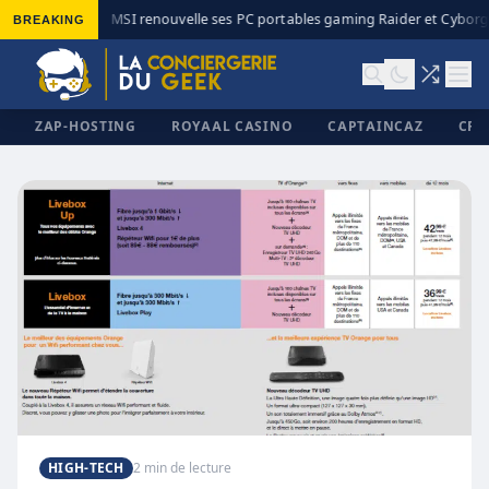
BREAKING
MSI renouvelle ses PC portables gaming Raider et Cyborg 
◆
ZAP-HOSTING
ROYAAL CASINO
CAPTAINCAZ
CRI
✕
HIGH-TECH
2 min de lecture