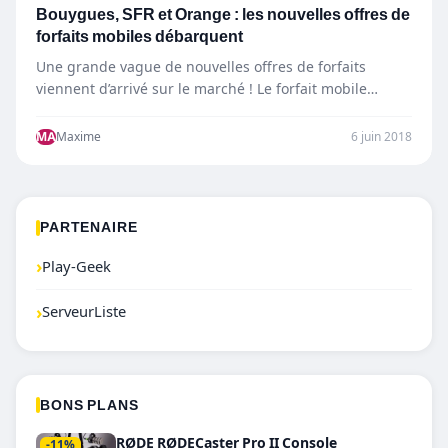
Bouygues, SFR et Orange : les nouvelles offres de
forfaits mobiles débarquent
Une grande vague de nouvelles offres de forfaits
viennent d’arrivé sur le marché ! Le forfait mobile
Bouygues B&You…
MA
Maxime
6 juin 2018
PARTENAIRE
›
Play-Geek
›
ServeurListe
BONS PLANS
RØDE RØDECaster Pro II Console
-11%