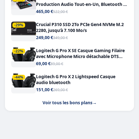
Production Audio Tout-en-Un, Bluetooth et
Double USB-C
465,00 €
522,00 €
Crucial P310 SSD 2To PCIe Gen4 NVMe M.2
-29%
2280, jusqu’à 7.100 Mo/s
249,00 €
349,00 €
Logitech G Pro X SE Casque Gaming Filaire
-22%
avec Microphone Micro détachable DTS
Headphone X 7.1
69,00 €
89,00 €
Logitech G Pro X 2 Lightspeed Casque
-44%
audio bluetooth
151,00 €
269,00 €
Voir tous les bons plans
→